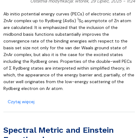
Ostatnia modyfikacja: wtorek, 29 Lipiec, 2025 - 11:24
Ab initio potential energy curves (PECs) of electronic states of
1
ZnAr complex up to Rydberg (4s6s)
S
asymptote of Zn atom
0
are calculated. It is emphasized that the inclusion of the
midbond basis functions substantially improves the
convergence rate of the binding energies with respect to the
basis set size not only for the van der Waals ground state of
ZnAr complex, but also it is the case for the excited states
including the Rydberg ones. Properties of the double-well PECs
of Σ Rydberg states are interpreted within simplified theory, in
which, the appearance of the energy barrier and, partially, of the
outer well originates from the low-energy scattering of the
Rydberg electron on Ar atom.
o Rydberg States of Zn-Ar complex
Czytaj więcej
Spectral Metric and Einstein