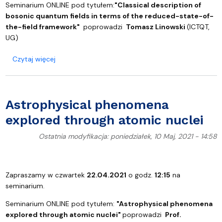
Seminarium ONLINE pod tytułem:
"Classical description of
bosonic quantum fields in terms of the reduced-state-of-
the-field framework"
poprowadzi
Tomasz Linowski
(ICTQT,
UG)
o Classical description of bosonic quantum fields
Czytaj więcej
Astrophysical phenomena
explored through atomic nuclei
Ostatnia modyfikacja: poniedziałek, 10 Maj, 2021 - 14:58
Zapraszamy w czwartek
22.04.2021
o godz.
12:15
na
seminarium.
Seminarium ONLINE pod tytułem:
"
Astrophysical phenomena
explored through atomic nuclei
"
poprowadzi
Prof.