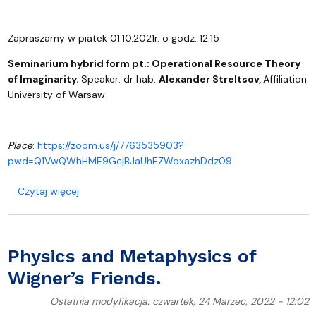
Zapraszamy w piatek 01.10.2021r. o godz. 12:15
Seminarium hybrid form pt.:
Operational Resource Theory
of Imaginarity.
Speaker: dr hab.
Alexander Streltsov,
Affiliation:
University of Warsaw
Place
:
https://zoom.us/j/7763535903?
pwd=Q1VwQWhHME9GcjBJaUhEZWoxazhDdz09
o Operational Resource Theory of Imaginarity
Czytaj więcej
Physics and Metaphysics of
Wigner’s Friends.
Ostatnia modyfikacja: czwartek, 24 Marzec, 2022 - 12:02