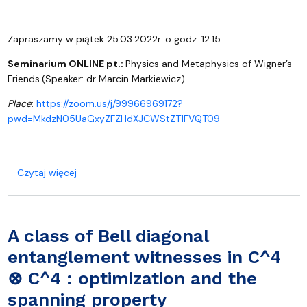
Zapraszamy w piątek 25.03.2022r. o godz. 12:15
Seminarium ONLINE pt.:
Physics and Metaphysics of Wigner’s
Friends.(Speaker:
dr Marcin Markiewicz)
Place
:
https://zoom.us/j/99966969172?
pwd=MkdzN05UaGxyZFZHdXJCWStZT1FVQT09
o Physics and Metaphysics of Wigner’s Friends.
Czytaj więcej
A class of Bell diagonal
entanglement witnesses in C^4
⊗ C^4 : optimization and the
spanning property