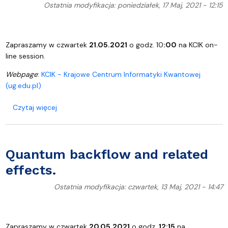
Ostatnia modyfikacja: poniedziałek, 17 Maj, 2021 - 12:15
Zapraszamy w czwartek
21.05.2021
o godz. 10
:00
na KCIK on-
line session.
Webpage
:
KCIK - Krajowe Centrum Informatyki Kwantowej
(ug.edu.pl)
o "Current Trends in Quantum Information" -KCIK o
Czytaj więcej
Quantum backflow and related
effects.
Ostatnia modyfikacja: czwartek, 13 Maj, 2021 - 14:47
Zapraszamy w czwartek
20.05.2021
o godz.
12:15
na