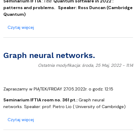
Seminarium IFTIA
:
Title
:
Quantum software in 2022 :
patterns and problems. Speaker:
Ross Duncan (Cambridge
Quantum)
o Quantum software in 2022 : patterns and probl
Czytaj więcej
Graph neural networks.
Ostatnia modyfikacja: środa, 25 Maj, 2022 - 11:14
Zapraszamy w PIĄTEK/FRIDAY 27.05.2022r. o godz. 12:15
Seminarium IFTIA room no. 361 pt.:
Graph neural
networks.
Speaker:
prof. Pietro Lio ( University of Cambridge)
o Graph neural networks.
Czytaj więcej