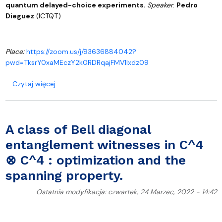
quantum delayed-choice experiments.
Speaker
:
Pedro
Dieguez
(ICTQT)
Place:
https://zoom.us/j/93636884042?
pwd=TksrY0xaMEczY2k0RDRqajFMV1lxdz09
o Wave and particle realism in quantum delayed-c
Czytaj więcej
A class of Bell diagonal
entanglement witnesses in C^4
⊗ C^4 : optimization and the
spanning property.
Ostatnia modyfikacja: czwartek, 24 Marzec, 2022 - 14:42