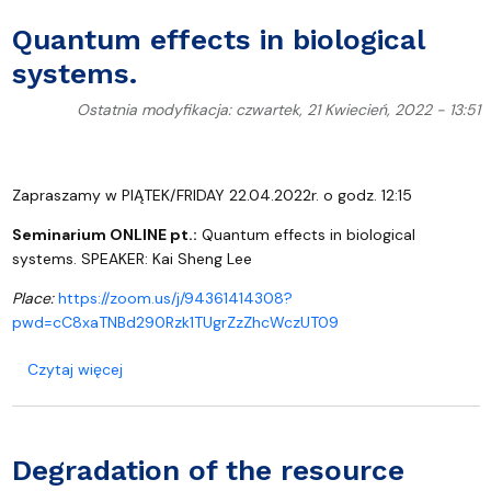
Quantum effects in biological
systems.
Ostatnia modyfikacja: czwartek, 21 Kwiecień, 2022 - 13:51
Zapraszamy w PIĄTEK/FRIDAY 22.04.2022r. o godz. 12:15
Seminarium ONLINE pt.:
Quantum effects in biological
systems.
SPEAKER:
Kai Sheng Lee
Place:
https://zoom.us/j/94361414308?
pwd=cC8xaTNBd290Rzk1TUgrZzZhcWczUT09
o Quantum effects in biological systems.
Czytaj więcej
Degradation of the resource