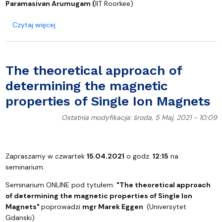
Paramasivan Arumugam (
IIT Roorkee)
o Astrophysical phenomena explored through atom
Czytaj więcej
The theoretical approach of
determining the magnetic
properties of Single Ion Magnets
Ostatnia modyfikacja: środa, 5 Maj, 2021 - 10:09
Zapraszamy w czwartek
15.04.2021
o godz.
12:15
na
seminarium.
Seminarium ONLINE pod tytułem:
"The theoretical approach
of determining the magnetic properties of Single Ion
Magnets"
poprowadzi
mgr Marek Eggen
(Universytet
Gdanski)