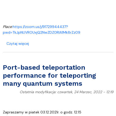
Place
:
https://zoom.us/j/91729944437?
pwd=TkJpNUVROUxjQ2NwZDZ0RlA1Mk8rZz09
o Transforming unitary operations via quantum circu
Czytaj więcej
Port-based teleportation
performance for teleporting
many quantum systems
Ostatnia modyfikacja: czwartek, 24 Marzec, 2022 - 12:19
Zapraszamy w piatek 03.12.2021r. o godz. 12:15