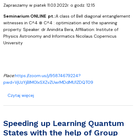
Zapraszamy w piatek 11.03.2022r. o godz. 12:15
Seminarium ONLINE pt.:
A class of Bell diagonal entanglement
witnesses in C^4 ⊗ C^4 : optimization and the spanning
property.
Speaker: dr Anindita Bera, Affiliation: Institute of
Physics Astronomy and Informatics Nicolaus Copernicus
University
Place
:
https://zoom.us/j/95874679224?
pwd=VjUzYjBIM0lxSXZvZUwrMDdMU1ZDQT09
o A class of Bell diagonal entanglement witnesses
Czytaj więcej
Speeding up Learning Quantum
States with the help of Group