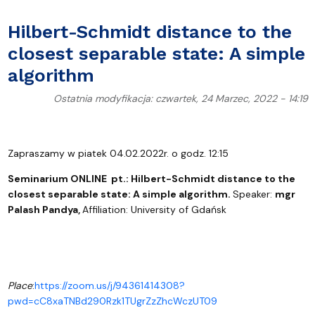
Hilbert-Schmidt distance to the
closest separable state: A simple
algorithm
Ostatnia modyfikacja: czwartek, 24 Marzec, 2022 - 14:19
Zapraszamy w piatek 04.02.2022r. o godz. 12:15
Seminarium ONLINE pt.:
Hilbert-Schmidt distance to the
closest separable state: A simple algorithm.
Speaker:
mgr
Palash Pandya,
Affiliation: University of Gdańsk
Place
:
https://zoom.us/j/94361414308?
pwd=cC8xaTNBd290Rzk1TUgrZzZhcWczUT09