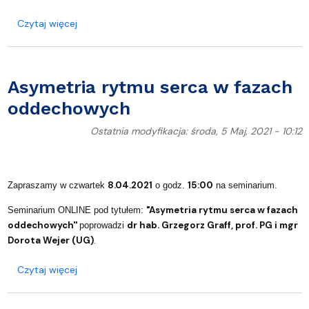
o The theoretical approach of determining the mag
Czytaj więcej
Asymetria rytmu serca w fazach
oddechowych
Ostatnia modyfikacja: środa, 5 Maj, 2021 - 10:12
8.04.2021
15:00
Zapraszamy w czwartek
o godz.
na seminarium.
"Asymetria rytmu serca w fazach
Seminarium ONLINE pod tytułem:
oddechowych''
dr hab. Grzegorz Graff, prof. PG i mgr
poprowadzi
Dorota Wejer (UG)
.
o Asymetria rytmu serca w fazach oddechowych
Czytaj więcej