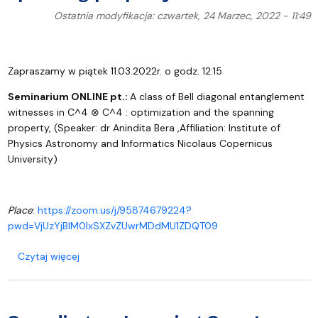
Ostatnia modyfikacja: czwartek, 24 Marzec, 2022 - 11:49
Zapraszamy w piątek 11.03.2022r. o godz. 12:15
Seminarium ONLINE pt.:
A class of Bell diagonal entanglement
witnesses in C^4 ⊗ C^4 : optimization and the spanning
property,
(Speaker: dr Anindita Bera ,Affiliation: Institute of
Physics Astronomy and Informatics Nicolaus Copernicus
University)
Place
:
https://zoom.us/j/95874679224?
pwd=VjUzYjBIM0lxSXZvZUwrMDdMU1ZDQT09
o A class of Bell diagonal entanglement witnesses
Czytaj więcej