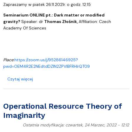
Zapraszamy w piatek 26.11.2021r. o godz. 12:15
Seminarium ONLINE pt.:
Dark matter or modified
gravity?
Speaker: dr
Thomas Złośnik,
Affiliation: Czech
Academy Of Sciences
Place
:
https://zoom.us/j/95286146925?
pwd=OEM4R2E2NEdtdDZIN2ZPVlBFRHlrQT09
o Dark matter or modified gravity?
Czytaj więcej
Operational Resource Theory of
Imaginarity
Ostatnia modyfikacja: czwartek, 24 Marzec, 2022 - 12:12