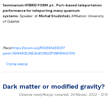
Seminarium HYBRID FORM pt.:
Port-based teleportation
performance for teleporting many quantum
systems.
Speaker: dr
Michał Studziński,
Affiliation: University
of Gdańsk
Place
:
https://zoom.us/j/95286146925?
pwd=OEM4R2E2NEdtdDZIN2ZPVlBFRHlrQT09
o Port-based teleportation performance for tele
Czytaj więcej
Dark matter or modified gravity?
Ostatnia modyfikacja: czwartek, 24 Marzec, 2022 - 12:15