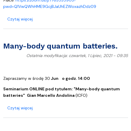
pwd=Q1VwQWhHME9GcjBJaUhEZWoxazhDdz09
o Generating Multipartite Entanglement with Linea
Czytaj więcej
Many-body quantum batteries.
Ostatnia modyfikacja: czwartek, 1 Lipiec, 2021 - 09:35
Zapraszamy w środę 30
Jun
o godz. 14:00
Seminarium ONLINE pod tytułem: "
Many-body quantum
batteries"
Gian Marcello Andolina
(ICFO)
o Many-body quantum batteries.
Czytaj więcej