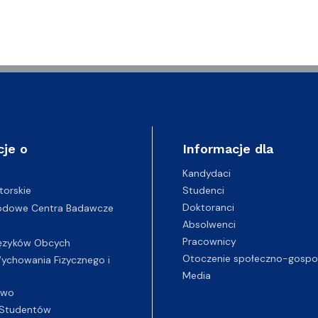
cje o
Informacje dla
Kandydaci
Studenci
torskie
Doktoranci
odowe Centra Badawcze
Absolwenci
Pracownicy
ęzyków Obcych
Otoczenie społeczno-gospo
chowania Fizycznego i
Media
two
Studentów