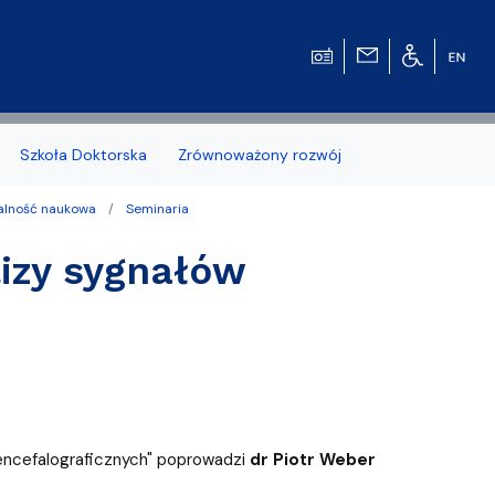
Szkoła Doktorska
Zrównoważony rozwój
łalność naukowa
Seminaria
izy sygnałów
zonych naborów
 studenckiej WMFiI
encefalograficznych" poprowadzi
dr Piotr Weber