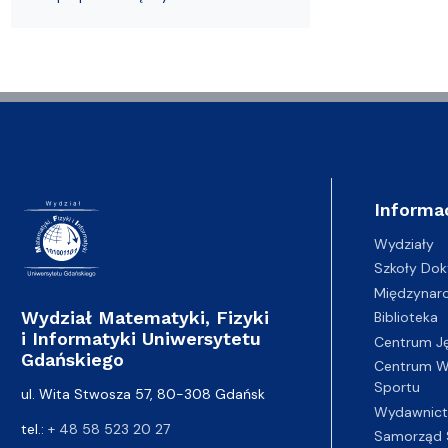
Wydziałowe Komisje i Zespoły
Badania naukowe
Portal Pracownika
Aktualności
Praktyki
Informa
Wydziały
Szkoły Dok
Międzynar
Wydział Matematyki, Fizyki
Biblioteka
i Informatyki Uniwersytetu
Centrum J
Gdańskiego
Centrum Wy
Sportu
ul. Wita Stwosza 57, 80-308 Gdańsk
Wydawnic
tel.:
+ 48 58 523 20 27
Samorząd 