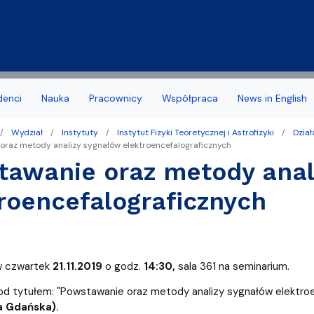
Przejdź do treści
denci
Nauka
Pracownicy
Współpraca
News in English
Wydział
Instytuty
Instytut Fizyki Teoretycznej i Astrofizyki
Dzia
a Wydziału
 stypendia, obrony, nagrody
acyjny
Deklaracja dostępności
Biuro Karier
oraz metody analizy sygnałów elektroencefalograficznych
awanie oraz metody anal
noris Causa
we
Jakość kształcenia
roencefalograficznych
amowe Kierunków
tudenta 1 roku
Programy studiów zakońc
ziału
 studencka
Samorząd Studentów
Dziekanatu
Dofinansowanie aktywności
w czwartek
21.11.2019
o godz.
14:30,
sala 361 na seminarium.
yplomowe
d tytułem: "Powstawanie oraz metody analizy sygnałów elektro
a Gdańska)
.