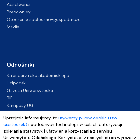
Absolwenci
Pracownicy
Otoczenie społeczno-gospodarcze
Media
Odnośniki
Kalendarz roku akademickiego
Helpdesk
Gazeta Uniwersytecka
BIP
Kampusy UG
Biuro Karier UG
Uprzejmie informujemy, że
używamy plików cookie (tzw.
Oferty pracy
ciasteczek)
i podobnych technologii w celach autoryzacji,
Deklaracja dostępności
zbierania statystyk i ułatwienia korzystania z serwisu
Uniwersytetu Gdańskiego. Korzystając z naszych stron wyrażasz