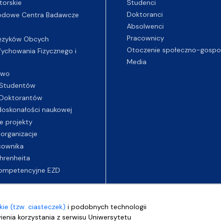
Studenci
torskie
Doktoranci
odowe Centra Badawcze
Absolwenci
Pracownicy
ęzyków Obcych
Otoczenie społeczno-gospo
chowania Fizycznego i
Media
two
Studentów
Doktorantów
oskonałości naukowej
e projekty
 organizacje
cownika
hrenheita
ompetencyjne EZD
ie (tzw. ciasteczek)
i podobnych technologii
wienia korzystania z serwisu Uniwersytetu