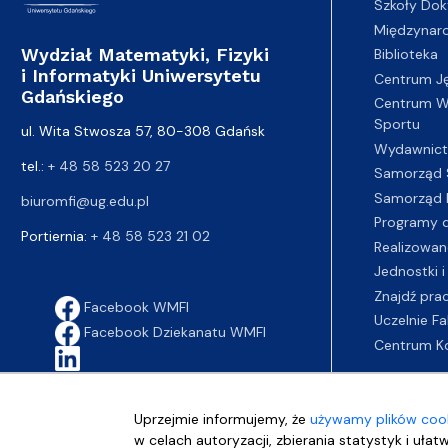
Szkoły Dok
Międzynar
Wydział Matematyki, Fizyki
Biblioteka
i Informatyki Uniwersytetu
Centrum J
Gdańskiego
Centrum Wy
Sportu
ul. Wita Stwosza 57, 80-308 Gdańsk
Wydawnic
tel.:
+ 48 58 523 20 27
Samorząd 
Samorząd 
biuromfi@ug.edu.pl
Programy d
Portiernia:
+ 48 58 523 21 02
Realizowan
Jednostki i
Znajdź pra
Facebook WMFI
Uczelnie Fa
Facebook Dziekanatu WMFI
Centrum K
Uprzejmie informujemy, że
używamy plików cook
w celach autoryzacji, zbierania statystyk i ułat