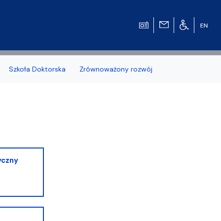
Szkoła Doktorska
Zrównoważony rozwój
zonych naborów
yczny
 studenckiej WMFiI