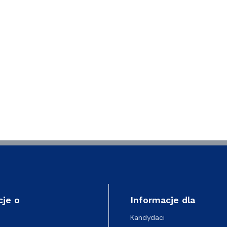
cje o
Informacje dla
Kandydaci