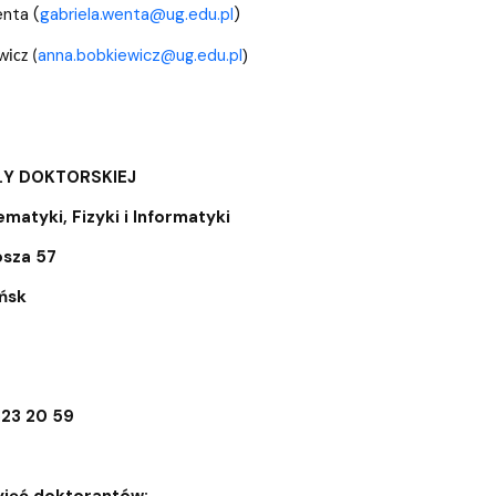
nta (
gabriela.wenta@ug.edu.pl
)
anna.bobkiewicz@ug.edu.pl
)
icz (
ŁY DOKTORSKIEJ
matyki, Fizyki i Informatyki
osza 57
ńsk
523 20 59
yjęć doktorantów: