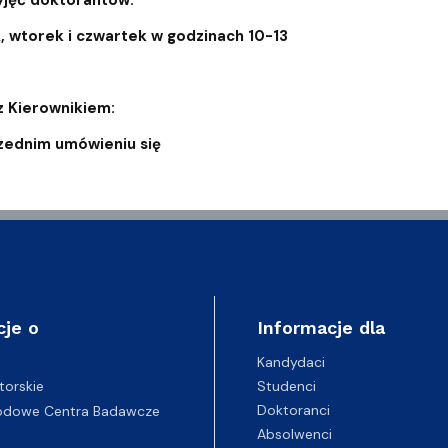
, wtorek i czwartek w godzinach 10-13
z Kierownikiem:
rzednim umówieniu się
cje o
Informacje dla
Kandydaci
Studenci
torskie
Doktoranci
odowe Centra Badawcze
Absolwenci