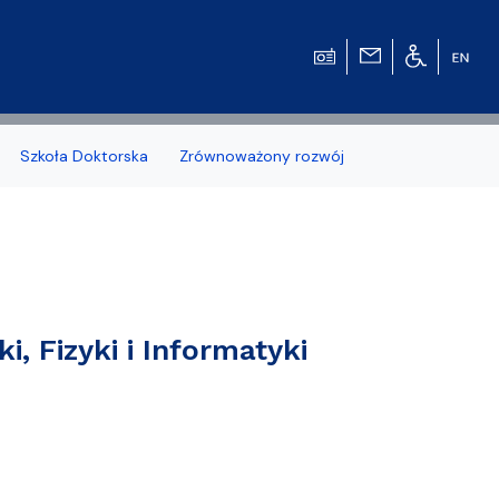
Szkoła Doktorska
Zrównoważony rozwój
zonych naborów
, Fizyki i Informatyki
 studenckiej WMFiI