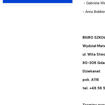
Wydziałowe Komisje i Zespoły
Badania naukowe
Portal Pracownika
Aktualności
Praktyki
- Gabriela We
-
Anna Bobkiew
BIURO SZKO
Wydział Mate
ul. Wita Stw
80-308 Gda
Dziekanat
pok. A116
tel. +48 58 
Terminy prz