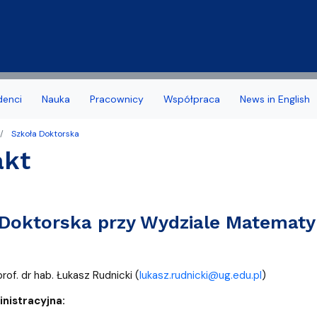
Przejdź do treści
denci
Nauka
Pracownicy
Współpraca
News in English
Szkoła Doktorska
a Wydziału
 stypendia, obrony, nagrody
acyjny
Deklaracja dostępności
Biuro Karier
akt
noris Causa
we
Jakość kształcenia
amowe Kierunków
tudenta 1 roku
Programy studiów zakońc
Doktorska przy Wydziale Matematyki
ziału
 studencka
Samorząd Studentów
Dziekanatu
Dofinansowanie aktywności
rof. dr hab. Łukasz Rudnicki (
lukasz.rudnicki@ug.edu.pl
)
yplomowe
nistracyjna: