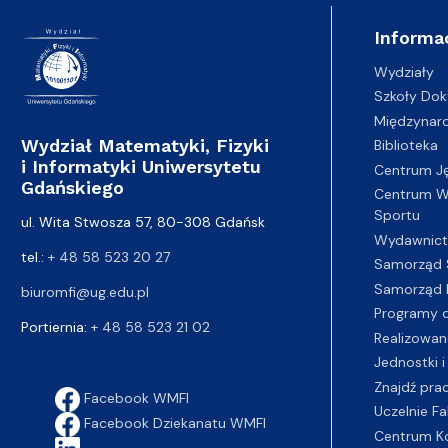
Informa
Wydziały
Szkoły Dok
Międzynar
Wydział Matematyki, Fizyki
Biblioteka
i Informatyki Uniwersytetu
Centrum J
Gdańskiego
Centrum Wy
Sportu
ul. Wita Stwosza 57, 80-308 Gdańsk
Wydawnic
tel.:
+ 48 58 523 20 27
Samorząd 
Samorząd 
biuromfi@ug.edu.pl
Programy d
Portiernia:
+ 48 58 523 21 02
Realizowan
Jednostki i
Znajdź pra
Facebook WMFI
Uczelnie Fa
Facebook Dziekanatu WMFI
Centrum K