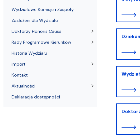
Wydziałowe Komisje i Zespoły
Badania naukowe
Portal Pracownika
Aktualności
Praktyki
Wydziałowe Komisje i Zespoły
Zasłużeni dla Wydziału
Doktorzy Honoris Causa
Dzieka
Rady Programowe Kierunków
Historia Wydziału
import
Wydział
Kontakt
Aktualności
Deklaracja dostępności
Doktorz