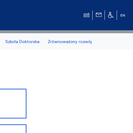
Szkoła Doktorska
Zrównoważony rozwój
zonych naborów
 studenckiej WMFiI