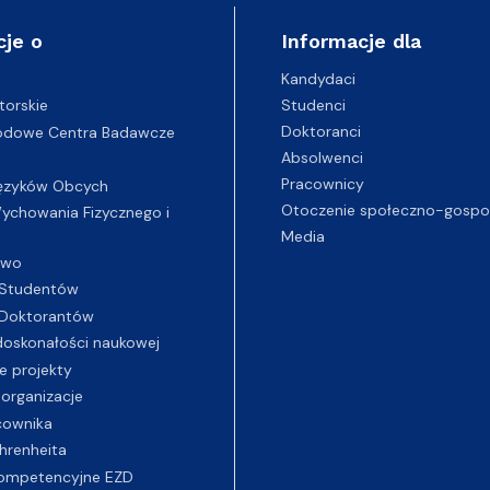
cje o
Informacje dla
Kandydaci
Studenci
torskie
Doktoranci
odowe Centra Badawcze
Absolwenci
Pracownicy
ęzyków Obcych
Otoczenie społeczno-gospo
chowania Fizycznego i
Media
two
Studentów
Doktorantów
oskonałości naukowej
e projekty
 organizacje
cownika
hrenheita
ompetencyjne EZD