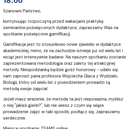
18:00
Szanowni Państwo,
kontynuując rozpoczętą przed wakacjami praktykę
seminariów poświęconych dydaktyce, zapraszamy Was na
spotkanie poświęcone gamifikacji.
Gamifikacja jest to stosunkowo nowe zjawisko w dydaktyce
akademickiej, mimo, że na zachodzie istnieje już od wielu lat i
wciąż jest intensywnie badane. Na naszym spotkaniu zostanie
zaprezentowana metodologia oraz zalety tej atrakcyjnej
metody. Niespodzianką będzie gość honorowy - udało się
nam zaprosić pana profesora Wojciecha Glaca z Wydziału
Biologii, który od wielu lat z powodzeniem prowadzi tą
metodą swoje zajęcia!
Jeżeli masz wrażenie, że metoda ta jest niepoważna, myślisz
o niej "jakieś gierki?", lub nie wiesz z czym się wiąże
prowadzenie zajęć w taki sposób, podłącz się, zapraszamy
serdecznie.
Miejsce spotkania: TEAMS online.