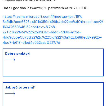
Data i godzina: czwartek, 21 października 2021, 18:00.
https://teams.microsoft.com/l/
meetup-join/19%
3a54b2acd6626a4f01b359d499b4de
22ee%40thread.tacv2/
1634265864615?context=%7b%
22Tid%22%3a%22b2b950ec-1ee3-
4d9d-ac5e-
4dd9db5e0b73%22%2c%
22Oid%22%3a%221588fed8-9925-
4cc7-b618-d1ed4e532aab%22%7d
Dobre praktyki
Jak być tutorem?