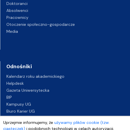
Doktoranci
Absolwenci
Pracownicy
Otoczenie społeczno-gospodarcze
Media
Odnośniki
Kalendarz roku akademickiego
Helpdesk
Gazeta Uniwersytecka
BIP
Kampusy UG
Biuro Karier UG
Oferty pracy
Uprzejmie informujemy, że
używamy plików cookie (tzw.
Deklaracja dostępności
ciasteczek)
i podobnych technologii w celach autoryzacji,