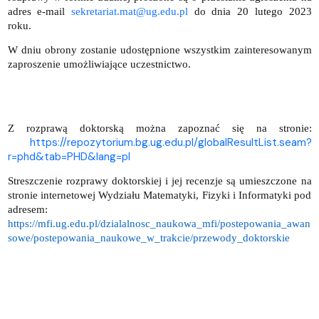
adres e-mail
sekretariat.mat@ug.edu.pl
do dnia 20 lutego 2023
roku.
W dniu obrony zostanie udostępnione wszystkim zainteresowanym
zaproszenie umożliwiające uczestnictwo.
Z rozprawą doktorską można zapoznać się na stronie:
https://repozytorium.bg.ug.edu.pl/globalResultList.seam?
r=phd&tab=PHD&lang=pl
Streszczenie rozprawy doktorskiej i jej recenzje są umieszczone na
stronie internetowej Wydziału Matematyki, Fizyki i Informatyki pod
adresem:
https://mfi.ug.edu.pl/dzialalnosc_naukowa_mfi/postepowania_awan
sowe/postepowania_naukowe_w_trakcie/przewody_doktorskie