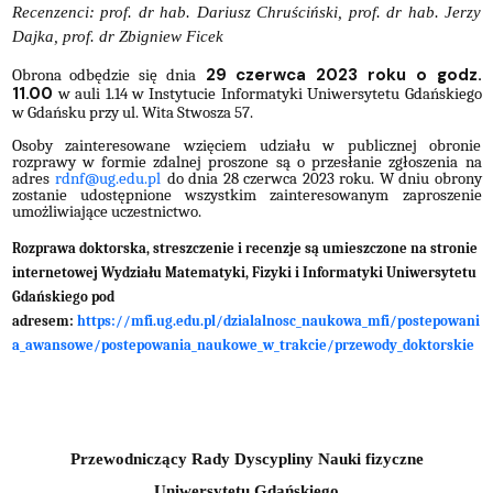
Recenzenci: prof. dr hab. Dariusz Chruściński, prof. dr hab. Jerzy
Dajka, prof. dr Zbigniew Ficek
29 czerwca 2023 roku o godz.
Obrona odbędzie się dnia
11.00
w auli 1.14 w Instytucie Informatyki Uniwersytetu Gdańskiego
w Gdańsku przy ul. Wita Stwosza 57.
Osoby zainteresowane wzięciem udziału w publicznej obronie
rozprawy w formie zdalnej proszone są o przesłanie zgłoszenia na
adres
rdnf@ug.edu.pl
do dnia 28 czerwca 2023 roku. W dniu obrony
zostanie udostępnione wszystkim zainteresowanym zaproszenie
umożliwiające uczestnictwo.
Rozprawa doktorska, streszczenie i recenzje są umieszczone na stronie
internetowej Wydziału Matematyki, Fizyki i Informatyki Uniwersytetu
Gdańskiego pod
adresem:
https://mfi.ug.edu.pl/dzialalnosc_naukowa_mfi/postepowani
a_awansowe/postepowania_naukowe_w_trakcie/przewody_doktorskie
Przewodniczący Rady Dyscypliny Nauki fizyczne
Uniwersytetu Gdańskiego