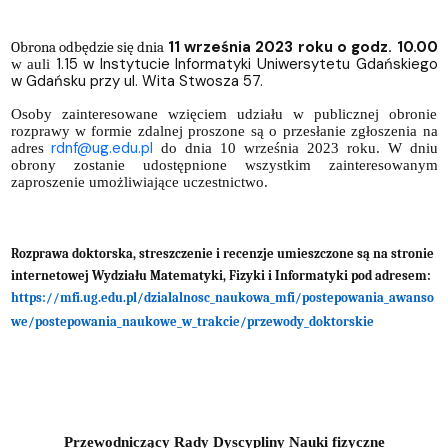
11 września 2023 roku o godz. 10.00
Obrona odbędzie się dnia
1.15 w Instytucie Informatyki Uniwersytetu Gdańskiego
w auli
w Gdańsku przy ul. Wita Stwosza 57.
Osoby zainteresowane wzięciem udziału w publicznej obronie
rozprawy w formie zdalnej proszone są o przesłanie zgłoszenia na
rdnf@ug.edu.pl
adres
do dnia 10 września 2023 roku. W dniu
obrony zostanie udostępnione wszystkim zainteresowanym
zaproszenie umożliwiające uczestnictwo.
Rozprawa doktorska, streszczenie i recenzje umieszczone są na stronie
internetowej Wydziału Matematyki, Fizyki i Informatyki pod adresem:
https://mfi.ug.edu.pl/dzialalnosc_naukowa_mfi/postepowania_awanso
we/postepowania_naukowe_w_trakcie/przewody_doktorskie
Przewodniczący Rady Dyscypliny Nauki fizyczne