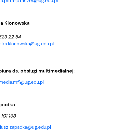
a.pitra-ptaszek@ug.edu.pl
a Klonowska
 523 22 54
nika.klonowska@ug.edu.pl
iura ds. obsługi multimedialnej:
media.mfi@ug.edu.pl
apadka
 101 168
iusz.zapadka@ug.edu.pl