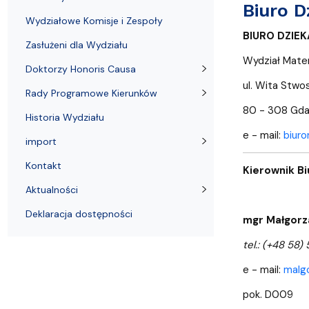
Wydziałowe Komisje i Zespoły
Badania naukowe
Portal Pracownika
Aktualności
Praktyki
Biuro D
Wydziałowe Komisje i Zespoły
BIURO DZIE
Zasłużeni dla Wydziału
Wydział Matem
Doktorzy Honoris Causa
ul. Wita Stw
Rady Programowe Kierunków
80 - 308 Gd
Historia Wydziału
e - mail:
biuro
import
Kontakt
Kierownik B
Aktualności
Deklaracja dostępności
mgr Małgorz
tel.: (+48 58)
e - mail:
malg
pok. D009