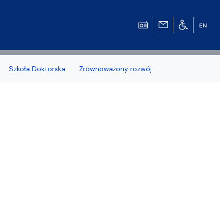
Szkoła Doktorska
Zrównoważony rozwój
zonych naborów
 studenckiej WMFiI