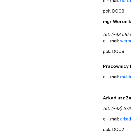
e - mail:
dorot
pok. D008
mgr Weronik
tel.: (+48 58)
e - mail:
wero
pok. D008
Pracownicy b
e - mail:
multi
Arkadiusz Z
tel.: (+48) 573
e - mail:
arkad
pok. D002