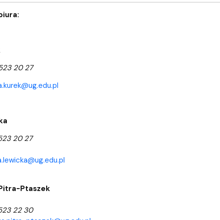
biura:
k
523 20 27
a.kurek@ug.edu.pl
ka
 523 20 27
.lewicka@ug.edu.pl
Pitra-Ptaszek
 523 22 30