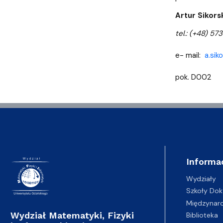
Artur Sikors
tel.: (+48) 57
e- mail:
a.sik
pok. D002
Informa
Wydziały
Szkoły Dok
Międzynar
Wydział Matematyki, Fizyki
Biblioteka