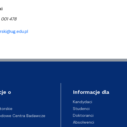
ki
3 001 478
orski@ug.edu.pl
cje o
Informacje dla
Kandydaci
Studenci
torskie
Doktoranci
odowe Centra Badawcze
Absolwenci