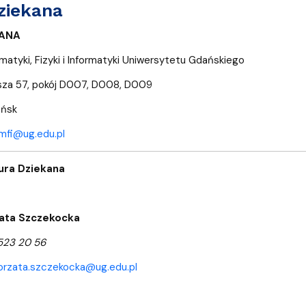
ziekana
KANA
atyki, Fizyki i Informatyki Uniwersytetu Gdańskiego
osza 57, pokój D007, D008, D009
ańsk
mfi@ug.edu.pl
iura Dziekana
ata Szczekocka
 523 20 56
orzata.szczekocka@ug.edu.pl