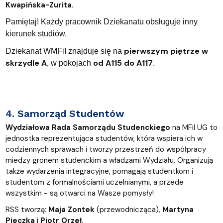
Kwapińska-Zurita
.
Pamiętaj! Każdy pracownik Dziekanatu obsługuje inny
kierunek studiów.
pierwszym piętrze w
Dziekanat WMFiI znajduje się na
skrzydle A
od
A115 do A117
, w pokojach
.
4. Samorząd Studentów
Wydziałowa Rada Samorządu Studenckiego
na MFiI UG to
jednostka reprezentująca studentów, która wspiera ich w
codziennych sprawach i tworzy przestrzeń do współpracy
miedzy gronem studenckim a władzami Wydziału. Organizują
także wydarzenia integracyjne, pomagają studentkom i
studentom z formalnościami uczelnianymi, a przede
wszystkim - są otwarci na Wasze pomysły!
RSS tworzą:
Maja Zontek
(przewodnicząca),
Martyna
Pieczka
i
Piotr Orzeł
.