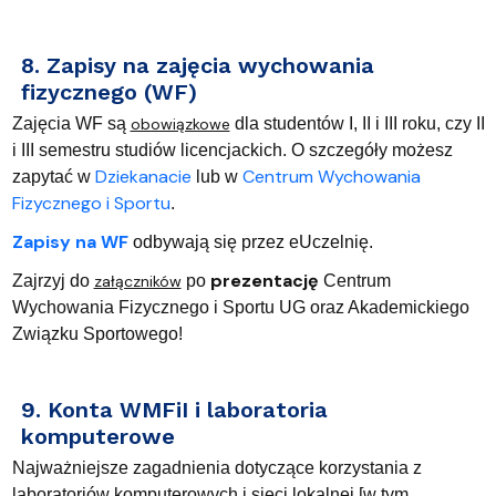
8. Zapisy na zajęcia wychowania
fizycznego (WF)
Zajęcia WF są
obowiązkowe
dla studentów I, II i III roku, czy II
i III semestru studiów licencjackich. O szczegóły możesz
Dziekanacie
Centrum Wychowania
zapytać w
lub w
Fizycznego i Sportu
.
Zapisy na WF
odbywają się przez eUczelnię.
prezentację
Zajrzyj do
załączników
po
Centrum
Wychowania Fizycznego i Sportu UG oraz Akademickiego
Związku Sportowego!
9. Konta WMFiI i laboratoria
komputerowe
Najważniejsze zagadnienia dotyczące korzystania z
laboratoriów komputerowych i sieci lokalnej [w tym