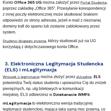
Office 365 UG
Konto
można założyć przez
Portal Studenta
,
poprzez zakładkę „Office 365”.
Przesyłanie korespondencji
z innej poczty elektronicznej może skutkować brakiem
odpowiedzi ze strony adresata, jeżeli e-mail z nieznanej
domeny trafi do spamu lub zostanie zablokowany przez
system.
Studenci drugiego stopnia
, którzy studiowali już na UG
korzystają z dotychczasowego konta Office.
3. Elektroniczna Legitymacja Studencka
(ELS) i mLegitymacja
ELS
Wniosek o legitymację
można złożyć przez
eUczelnię
.
potwierdza Twój status studenta i upoważnia Cię do zniżek
pieniężnych, np. ulg biletowych w komunikacji
Dziekanacie WMFiI
miejskiej.
ELS odbierzesz w
.
mLegitymacja
to elektroniczna wersja tradycyjnej
legitymacji studenckiej, mająca taka samą moc prawną, co