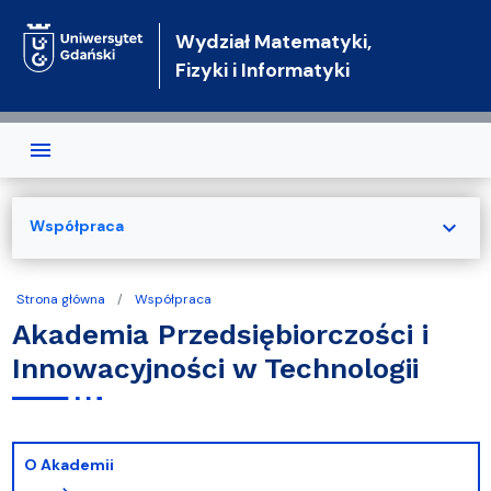
Przejdź do treści
Wydział Matematyki,
Fizyki i Informatyki
expand_more
Współpraca
Strona główna
Współpraca
Akademia Przedsiębiorczości i
Innowacyjności w Technologii
O Akademii