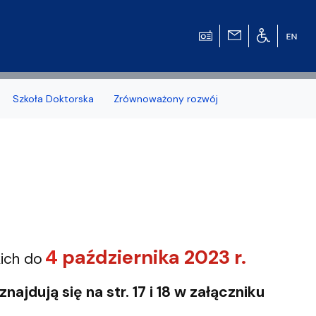
Szkoła Doktorska
Zrównoważony rozwój
zonych naborów
4
października 2023 r.
ich do
 studenckiej WMFiI
najdują się na str. 17 i 18 w załączniku