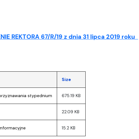
IE REKTORA 67/R/19 z dnia 31 lipca 2019 roku
Size
 przyznawania stypednium
675.19 KB
22.09 KB
 informacyjne
15.2 KB