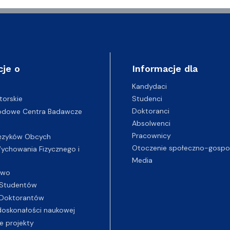
cje o
Informacje dla
Kandydaci
Studenci
torskie
Doktoranci
odowe Centra Badawcze
Absolwenci
Pracownicy
ęzyków Obcych
Otoczenie społeczno-gospo
chowania Fizycznego i
Media
two
Studentów
Doktorantów
oskonałości naukowej
e projekty