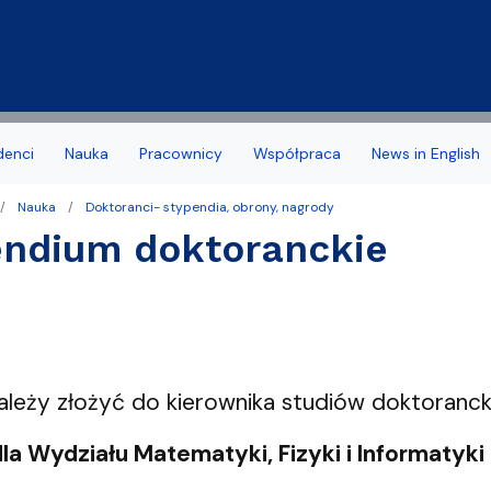
Przejdź do treści
denci
Nauka
Pracownicy
Współpraca
News in English
Nauka
Doktoranci- stypendia, obrony, nagrody
a Wydziału
 stypendia, obrony, nagrody
acyjny
Deklaracja dostępności
Biuro Karier
endium doktoranckie
noris Causa
we
Jakość kształcenia
amowe Kierunków
tudenta 1 roku
Programy studiów zakońc
ziału
 studencka
Samorząd Studentów
ależy złożyć do kierownika studiów doktoranck
Dziekanatu
Dofinansowanie aktywności
la Wydziału Matematyki, Fizyki i Informatyki z
yplomowe