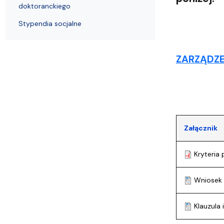
Wydziałowe Komisje i Zespoły
Badania naukowe
Portal Pracownika
Aktualności
Praktyki
doktoranckiego
Stypendia socjalne
ZARZĄDZEN
Załącznik
Kryteria
Wniosek
Klauzula