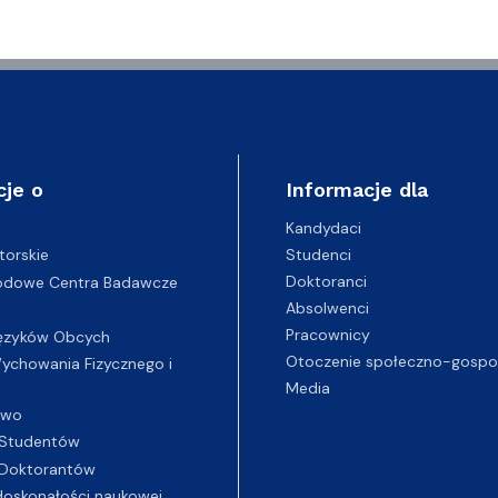
cje o
Informacje dla
Kandydaci
Studenci
torskie
Doktoranci
odowe Centra Badawcze
Absolwenci
Pracownicy
ęzyków Obcych
Otoczenie społeczno-gospo
chowania Fizycznego i
Media
two
Studentów
Doktorantów
oskonałości naukowej