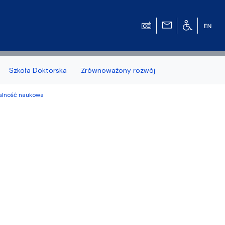
Szkoła Doktorska
Zrównoważony rozwój
łalność naukowa
zonych naborów
 studenckiej WMFiI