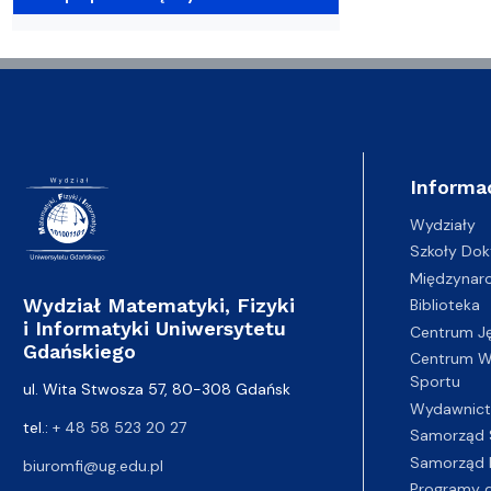
Wydziałowe Komisje i Zespoły
Badania naukowe
Portal Pracownika
Aktualności
Praktyki
Informa
Wydziały
Szkoły Dok
Międzynar
Wydział Matematyki, Fizyki
Biblioteka
i Informatyki Uniwersytetu
Centrum J
Gdańskiego
Centrum Wy
Sportu
ul. Wita Stwosza 57, 80-308 Gdańsk
Wydawnic
tel.:
+ 48 58 523 20 27
Samorząd 
Samorząd 
biuromfi@ug.edu.pl
Programy d