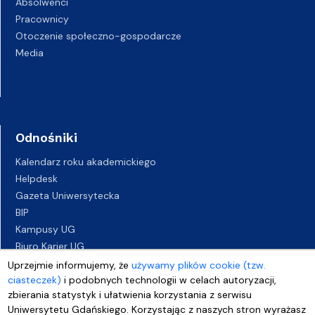
Absolwenci
Pracownicy
Otoczenie społeczno-gospodarcze
Media
Odnośniki
Kalendarz roku akademickiego
Helpdesk
Gazeta Uniwersytecka
BIP
Kampusy UG
Biuro Karier UG
Oferty pracy
Uprzejmie informujemy, że
używamy plików cookie (tzw.
ciasteczek)
Deklaracja dostępności
i podobnych technologii w celach autoryzacji,
zbierania statystyk i ułatwienia korzystania z serwisu
Uniwersytetu Gdańskiego. Korzystając z naszych stron wyrażasz