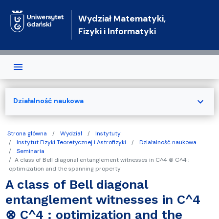
Przejdź do treści
Wydział Matematyki,
Fizyki i Informatyki
expand_more
Działalność naukowa
Strona główna
Wydział
Instytuty
Instytut Fizyki Teoretycznej i Astrofizyki
Działalność naukowa
Seminaria
A class of Bell diagonal entanglement witnesses in C^4 ⊗ C^4 :
optimization and the spanning property
A class of Bell diagonal
entanglement witnesses in C^4
⊗ C^4 : optimization and the