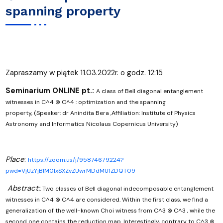
spanning property
Zapraszamy w piątek 11.03.2022r. o godz. 12:15
Seminarium ONLINE pt.:
A class of Bell diagonal entanglement
witnesses in C^4 ⊗ C^4 : optimization and the spanning
property,
(Speaker: dr Anindita Bera ,Affiliation: Institute of Physics
Astronomy and Informatics Nicolaus Copernicus University)
Place
:
https://zoom.us/j/95874679224?
pwd=VjUzYjBIM0lxSXZvZUwrMDdMU1ZDQT09
Abstract:
.
Two classes of Bell diagonal indecomposable entanglement
witnesses in C^4 ⊗ C^4 are considered. Within the first class, we find a
generalization of the well-known Choi witness from C^3 ⊗ C^3 , while the
second one contains the reduction map. Interestingly, contrary to C^3 ⊗