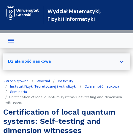
Przejdź do treści
Wydział Matematyki,
Fizyki i Informatyki
expand_more
Działalność naukowa
Strona główna
Wydział
Instytuty
Instytut Fizyki Teoretycznej i Astrofizyki
Działalność naukowa
Seminaria
Certification of local quantum systems: Self-testing and dimension
witnesses
Certification of local quantum
systems: Self-testing and
dimension witnesses