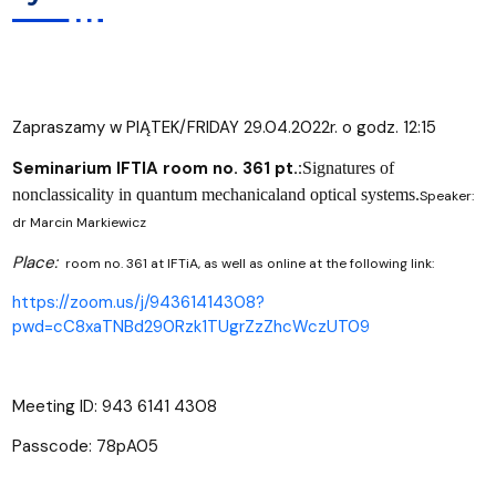
Zapraszamy w PIĄTEK/FRIDAY 29.04.2022r. o godz. 12:15
Seminarium IFTIA room no. 361 pt.:
Signatures of
nonclassicality in quantum mechanicaland optical systems.
Speaker:
dr Marcin Markiewicz
Place:
room no. 361 at IFTiA, as well as online at the following link:
https://zoom.us/j/94361414308?
pwd=cC8xaTNBd290Rzk1TUgrZzZhcWczUT09
Meeting ID: 943 6141 4308
Passcode: 78pA05