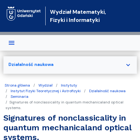
Przejdź do treści
Wydział Matematyki,
Fizyki i Informatyki
expand_more
Działalność naukowa
Strona główna
Wydział
Instytuty
Instytut Fizyki Teoretycznej i Astrofizyki
Działalność naukowa
Seminaria
Signatures of nonclassicality in quantum mechanicaland optical
systems.
Signatures of nonclassicality in
quantum mechanicaland optical
systems.