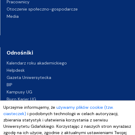
Pracownicy
Otoczenie społeczno-gospodarcze
Media
Odnośniki
Kalendarz roku akademickiego
Helpdesk
Gazeta Uniwersytecka
BIP
Kampusy UG
Biuro Karier UG
Oferty pracy
Uprzejmie informujemy, że
używamy plików cookie (tzw.
ciasteczek)
Deklaracja dostępności
i podobnych technologii w celach autoryzacji,
zbierania statystyk i ułatwienia korzystania z serwisu
Uniwersytetu Gdańskiego. Korzystając z naszych stron wyrażasz
zgodę na ich użycie, zgodnie z aktualnymi ustawieniami Twojej