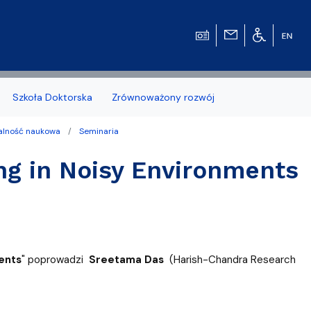
Szkoła Doktorska
Zrównoważony rozwój
łalność naukowa
Seminaria
g in Noisy Environments
zonych naborów
 studenckiej WMFiI
ents
" poprowadzi
Sreetama Das
(Harish-Chandra Research