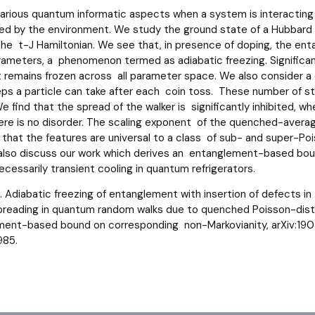
s various quantum informatic aspects when a system is interacting
d by the environment. We study the ground state of a Hubbard mod
he t-J Hamiltonian. We see that, in presence of doping, the en
ameters, a phenomenon termed as adiabatic freezing. Significantl
remains frozen across all parameter space. We also consider a 
ps a particle can take after each coin toss. These number of 
We find that the spread of the walker is significantly inhibited, w
re is no disorder. The scaling exponent of the quenched-averaged
that the features are universal to a class of sub- and super-Po
ll also discuss our work which derives an entanglement-based b
cessarily transient cooling in quantum refrigerators.
. Adiabatic freezing of entanglement with insertion of defects 
 spreading in quantum random walks due to quenched Poisson-dist
ent-based bound on corresponding non-Markovianity, arXiv:1905.
985.