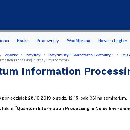
Przejdź do treści
denci
Nauka
Pracownicy
Współpraca
News in English
Wydział
Instytuty
Instytut Fizyki Teoretycznej i Astrofizyki
Dzia
a Wydziału
 stypendia, obrony, nagrody
acyjny
Deklaracja dostępności
Biuro Karier
rmation Processing in Noisy Environments
um Information Processin
noris Causa
we
Jakość kształcenia
amowe Kierunków
tudenta 1 roku
Programy studiów zakońc
ziału
 studencka
Samorząd Studentów
 poniedziałek
28.10.2019
o godz.
12:15,
sala 361 na seminarium.
Dziekanatu
Dofinansowanie aktywności
tułem: "
Quantum Information Processing in Noisy Environm
yplomowe