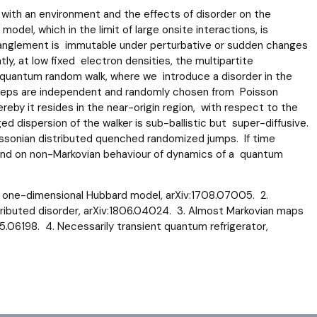
 with an environment and the effects of disorder on the
el, which in the limit of large onsite interactions, is
tanglement is immutable under perturbative or sudden changes
y, at low fixed electron densities, the multipartite
quantum random walk, where we introduce a disorder in the
steps are independent and randomly chosen from Poisson
hereby it resides in the near-origin region, with respect to the
 dispersion of the walker is sub-ballistic but super-diffusive.
issonian distributed quenched randomized jumps. If time
ound on non-Markovian behaviour of dynamics of a quantum
in one-dimensional Hubbard model, arXiv:1708.07005. 2.
ributed disorder, arXiv:1806.04024. 3. Almost Markovian maps
06198. 4. Necessarily transient quantum refrigerator,