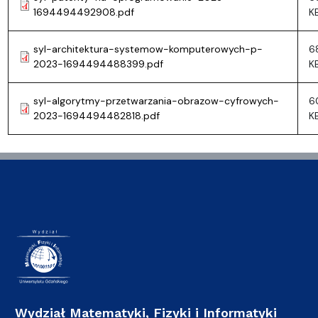
1694494492908.pdf
K
syl-architektura-systemow-komputerowych-p-
6
2023-1694494488399.pdf
K
syl-algorytmy-przetwarzania-obrazow-cyfrowych-
6
2023-1694494482818.pdf
K
Wydział Matematyki, Fizyki i Informatyki