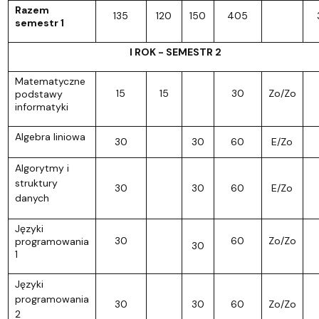
Razem
135
120
150
405
semestr 1
I ROK - SEMESTR 2
Matematyczne
15
15
30
Zo/Zo
podstawy
informatyki
Algebra liniowa
30
30
60
E/Zo
Algorytmy i
struktury
30
30
60
E/Zo
danych
Języki
30
60
Zo/Zo
programowania
30
1
Języki
programowania
30
30
60
Zo/Zo
2