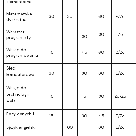
elementarna
Matematyka
30
30
60
E/Zo
dyskretna
Warsztat
30
Zo
30
programisty
Wstep do
15
45
60
Z/Zo
programowania
Sieci
30
30
60
E/Zo
komputerowe
Wstęp do
technologii
15
15
30
Zo/Zo
web
Bazy danych 1
15
30
45
E/Zo
Język angielski
60
60
E/Zo