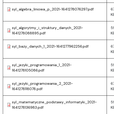
syl_algebra_liniowa_p_2021-1641278076297.pdf
6
K
syl_algorytmy_i_struktury_danych_2021-
5
1641278088895.pdf
K
syl_bazy_danych_1_2021-1641277962256.pdf
6
K
syl_jezyki_programowania_1_2021-
5
1641278105086.pdf
K
syl_jezyki_programowania_2_2021-
6
1641278118078.pdf
K
syl_matematyczne_podstawy_informatyki_2021-
59
1641278136983.pdf
K