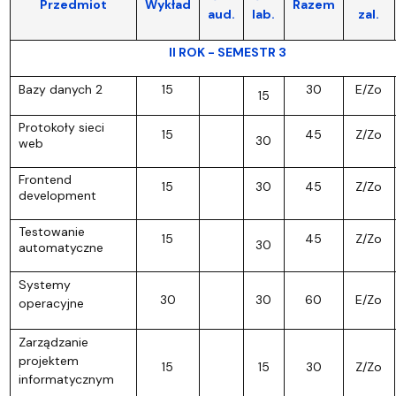
Przedmiot
Wykład
Razem
aud.
lab.
zal.
II ROK - SEMESTR 3
Bazy danych 2
15
30
E/Zo
15
Protokoły sieci
15
45
Z/Zo
30
web
Frontend
15
30
45
Z/Zo
development
Testowanie
15
45
Z/Zo
30
automatyczne
Systemy
30
30
60
E/Zo
operacyjne
Zarządzanie
projektem
15
15
30
Z/Zo
informatycznym