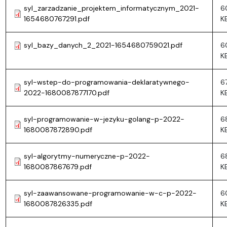
syl_zarzadzanie_projektem_informatycznym_2021-
6
1654680767291.pdf
K
syl_bazy_danych_2_2021-1654680759021.pdf
6
K
syl-wstep-do-programowania-deklaratywnego-
6
2022-1680087877170.pdf
K
syl-programowanie-w-jezyku-golang-p-2022-
6
1680087872890.pdf
K
syl-algorytmy-numeryczne-p-2022-
68
1680087867679.pdf
K
syl-zaawansowane-programowanie-w-c-p-2022-
6
1680087826335.pdf
K