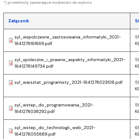
*) przedmioty zawierające możliwości do wyboru
Załącznik
S
syl_wspolczesne_zastosowania_informatyki_2021-
5
1641278161869.pdf
K
syl_spoleczne_i_prawne_aspekty_informatyki_2021-
5
1641278149734.pdf
K
syl_warsztat_programisty_2021-1641278023108.pdf
5
K
syl_wstep_do_programowania_2021-
5
1641278038292.pdf
K
syl_wstep_do_technologii_web_2021-
6
1641278055889.pdf
K