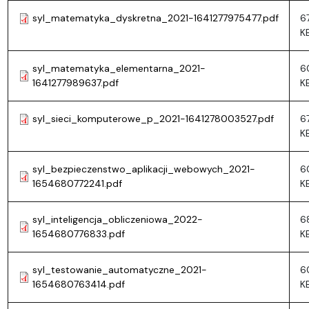
syl_matematyka_dyskretna_2021-1641277975477.pdf
67
K
syl_matematyka_elementarna_2021-
6
1641277989637.pdf
K
syl_sieci_komputerowe_p_2021-1641278003527.pdf
67
K
syl_bezpieczenstwo_aplikacji_webowych_2021-
6
1654680772241.pdf
K
syl_inteligencja_obliczeniowa_2022-
6
1654680776833.pdf
K
syl_testowanie_automatyczne_2021-
6
1654680763414.pdf
K