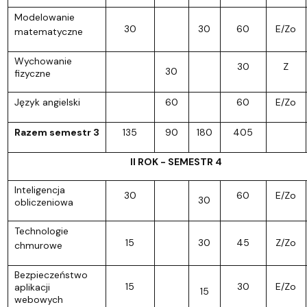
Modelowanie
30
30
60
E/Zo
matematyczne
Wychowanie
30
Z
30
fizyczne
Język angielski
60
60
E/Zo
Razem semestr 3
135
90
180
405
II ROK - SEMESTR 4
Inteligencja
30
60
E/Zo
30
obliczeniowa
Technologie
15
30
45
Z/Zo
chmurowe
Bezpieczeństwo
15
30
E/Zo
aplikacji
15
webowych