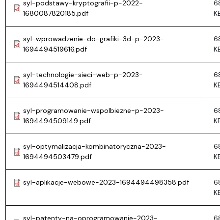
syl-podstawy-kryptografii-p-2022-
6
1680087820185.pdf
K
syl-wprowadzenie-do-grafiki-3d-p-2023-
6
1694494519616.pdf
K
syl-technologie-sieci-web-p-2023-
6
1694494514408.pdf
K
syl-programowanie-wspolbiezne-p-2023-
6
1694494509149.pdf
K
syl-optymalizacja-kombinatoryczna-2023-
6
1694494503479.pdf
K
syl-aplikacje-webowe-2023-1694494498358.pdf
6
K
syl-patenty-na-oprogramowanie-2023-
6