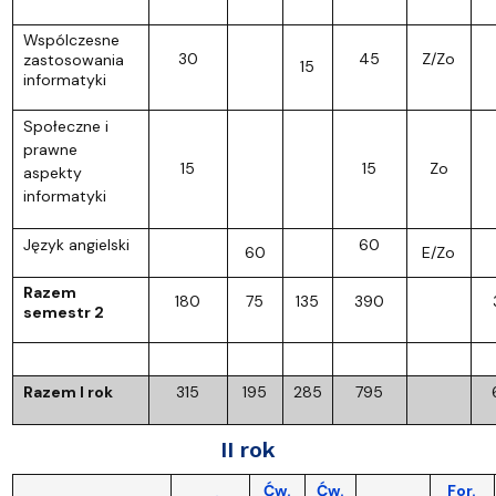
Wspólczesne
30
45
Z/Zo
zastosowania
15
informatyki
Społeczne i
prawne
15
15
Zo
aspekty
informatyki
Język angielski
60
60
E/Zo
Razem
180
75
135
390
semestr 2
Razem I rok
315
195
285
795
II rok
Ćw.
Ćw.
For.