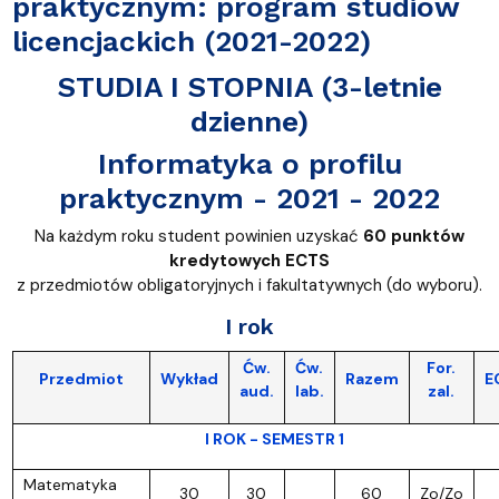
praktycznym: program studiów
licencjackich (2021-2022)
STUDIA I STOPNIA (3-letnie
dzienne)
Informatyka o profilu
praktycznym - 2021 - 2022
Na każdym roku student powinien uzyskać
60 punktów
kredytowych ECTS
z przedmiotów obligatoryjnych i fakultatywnych (do wyboru).
I rok
Ćw.
Ćw.
For.
Przedmiot
Wykład
Razem
E
aud.
lab.
zal.
I ROK - SEMESTR 1
Matematyka
30
30
60
Zo/Zo