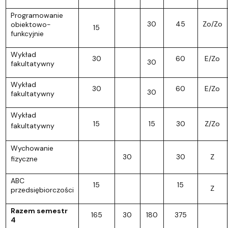
Programowanie
30
45
Zo/Zo
obiektowo-
15
funkcyjnie
Wykład
30
60
E/Zo
30
fakultatywny
Wykład
30
60
E/Zo
30
fakultatywny
Wykład
15
15
30
Z/Zo
fakultatywny
Wychowanie
30
30
Z
fizyczne
ABC
15
15
Z
przedsiębiorczości
Razem semestr
165
30
180
375
4