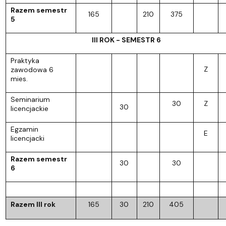
Razem semestr
165
210
375
5
III ROK - SEMESTR 6
Praktyka
Z
zawodowa 6
mies.
Seminarium
30
Z
30
licencjackie
Egzamin
E
licencjacki
Razem semestr
30
30
6
Razem III rok
165
30
210
405