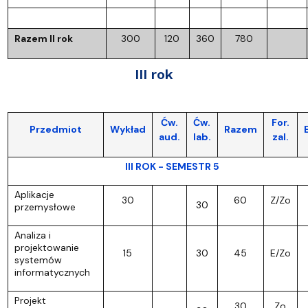
Razem II rok
300
120
360
780
III rok
Ćw.
Ćw.
For.
Przedmiot
Wykład
Razem
aud.
lab.
zal.
III ROK - SEMESTR 5
Aplikacje
30
60
Z/Zo
30
przemysłowe
Analiza i
projektowanie
15
30
45
E/Zo
systemów
informatycznych
Projekt
30
Zo