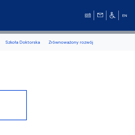
Szkoła Doktorska
Zrównoważony rozwój
zonych naborów
 studenckiej WMFiI