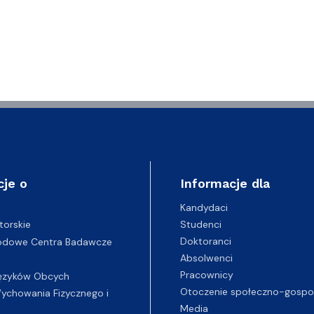
cje o
Informacje dla
Kandydaci
Studenci
torskie
Doktoranci
odowe Centra Badawcze
Absolwenci
Pracownicy
ęzyków Obcych
Otoczenie społeczno-gospo
chowania Fizycznego i
Media