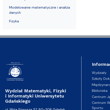
Wydziałowe Komisje i Zespoły
Badania naukowe
Portal Pracownika
Aktualności
Praktyki
Modelowanie matematyczne i analiza
danych
Fizyka
Informa
Wydziały
Szkoły Dok
Międzynar
Wydział Matematyki, Fizyki
Biblioteka
i Informatyki Uniwersytetu
Centrum J
Gdańskiego
Centrum Wy
Sportu
ul. Wita Stwosza 57, 80-308 Gdańsk