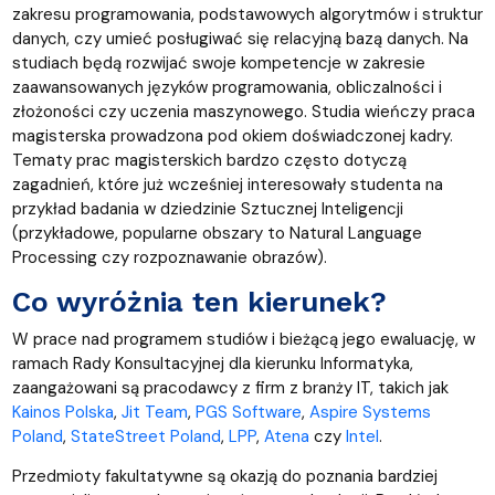
zakresu programowania, podstawowych algorytmów i struktur
danych, czy umieć posługiwać się relacyjną bazą danych. Na
studiach będą rozwijać swoje kompetencje w zakresie
zaawansowanych języków programowania, obliczalności i
złożoności czy uczenia maszynowego. Studia wieńczy praca
magisterska prowadzona pod okiem doświadczonej kadry.
Tematy prac magisterskich bardzo często dotyczą
zagadnień, które już wcześniej interesowały studenta na
przykład badania w dziedzinie Sztucznej Inteligencji
(przykładowe, popularne obszary to Natural Language
Processing czy rozpoznawanie obrazów).
Co wyróżnia ten kierunek?
W prace nad programem studiów i bieżącą jego ewaluację, w
ramach Rady Konsultacyjnej dla kierunku Informatyka,
zaangażowani są pracodawcy z firm z branży IT, takich jak
Kainos Polska
,
Jit Team
,
PGS Software
,
Aspire Systems
Poland
,
StateStreet Poland
,
LPP
,
Atena
czy
Intel
.
Przedmioty fakultatywne są okazją do poznania bardziej