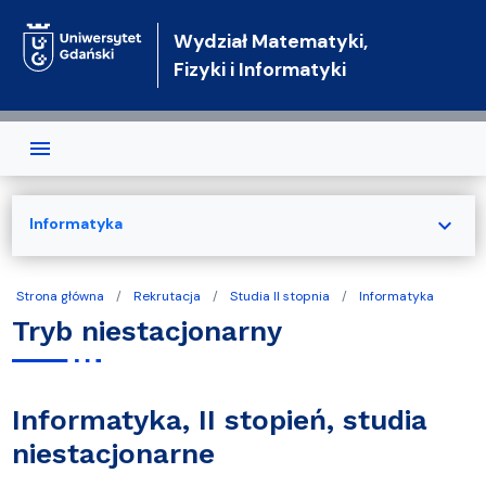
Przejdź do treści
Wydział Matematyki,
Fizyki i Informatyki
expand_more
Informatyka
Strona główna
Rekrutacja
Studia II stopnia
Informatyka
Tryb niestacjonarny
Informatyka, II stopień, studia
niestacjonarne