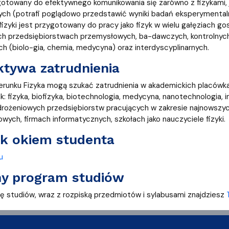
gotowany do efektywnego komunikowania się zarówno z fizykami, ja
h (potrafi poglądowo przedstawić wyniki badań eksperymental
fizyki jest przygotowany do pracy jako fizyk w wielu gałęziach gos
h przedsiębiorstwach przemysłowych, ba-dawczych, kontrolnych
h (biolo-gia, chemia, medycyna) oraz interdyscyplinarnych.
tywa zatrudnienia
erunku Fizyka mogą szukać zatrudnienia w akademickich placówka
k: fizyka, biofizyka, biotechnologia, medycyna, nanotechnologia, 
żeniowych przedsiębiorstw pracujących w zakresie najnowszych
wych, firmach informatycznych, szkołach jako nauczyciele fizyki.
ek okiem studenta
u
ny program studiów
kę studiów, wraz z rozpiską przedmiotów i sylabusami znajdziesz