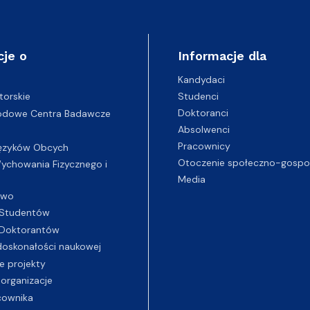
cje o
Informacje dla
Kandydaci
Studenci
torskie
Doktoranci
odowe Centra Badawcze
Absolwenci
Pracownicy
ęzyków Obcych
Otoczenie społeczno-gospo
chowania Fizycznego i
Media
two
Studentów
Doktorantów
oskonałości naukowej
e projekty
 organizacje
cownika