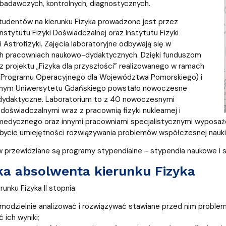
 badawczych, kontrolnych, diagnostycznych.
tudentów na kierunku Fizyka prowadzone jest przez
nstytutu Fizyki Doświadczalnej oraz Instytutu Fizyki
 Astrofizyki. Zajęcia laboratoryjne odbywają się w
 pracowniach naukowo-dydaktycznych. Dzięki funduszom
 z projektu „Fizyka dla przyszłości” realizowanego w ramach
 Programu Operacyjnego dla Województwa Pomorskiego) i
nym Uniwersytetu Gdańskiego powstało nowoczesne
 dydaktyczne. Laboratorium to z 40 nowoczesnymi
doświadczalnymi wraz z pracownią fizyki nuklearnej i
medycznego oraz innymi pracowniami specjalistycznymi wyposa
bycie umiejętności rozwiązywania problemów współczesnej nauki 
 przewidziane są programy stypendialne - stypendia naukowe i s
ka absolwenta kierunku Fizyka
unku Fizyka II stopnia:
amodzielnie analizować i rozwiązywać stawiane przed nim proble
 ich wyniki;