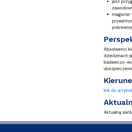
jest przy
zawodowyc
magister 
prywatnyc
pokrewnyc
Perspek
Absolwenci ki
dziedzinach ja
badawczo-wdro
ubezpieczenio
Kierun
link do artykuł
Aktual
Aktualną siat