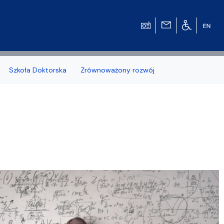
Szkoła Doktorska
Zrównoważony rozwój
zonych naborów
 studenckiej WMFiI