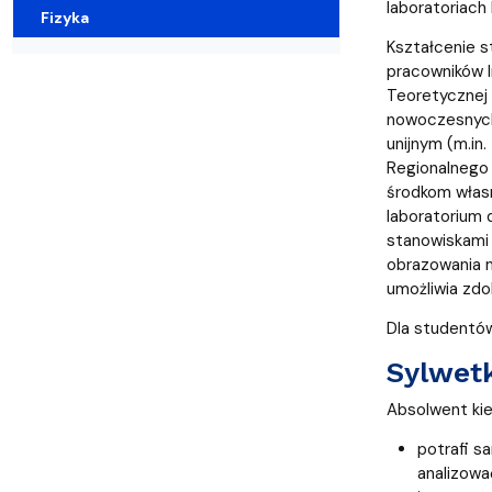
Wydziałowe Komisje i Zespoły
Badania naukowe
Portal Pracownika
Aktualności
Praktyki
laboratoriach
Fizyka
Kształcenie s
pracowników I
Teoretycznej i
nowoczesnych
unijnym (m.in.
Regionalnego
środkom włas
laboratorium
stanowiskami 
obrazowania 
umożliwia zdo
Dla studentów
Sylwet
Absolwent kier
potrafi s
analizować