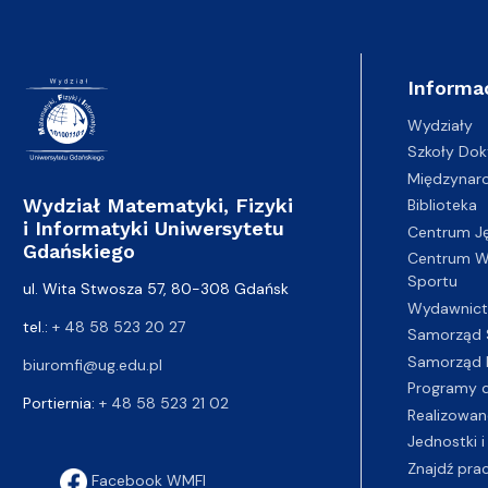
Informa
Wydziały
Szkoły Dok
Międzynar
Wydział Matematyki, Fizyki
Biblioteka
i Informatyki Uniwersytetu
Centrum J
Gdańskiego
Centrum Wy
Sportu
ul. Wita Stwosza 57, 80-308 Gdańsk
Wydawnic
tel.:
+ 48 58 523 20 27
Samorząd 
Samorząd 
biuromfi@ug.edu.pl
Programy d
Portiernia:
+ 48 58 523 21 02
Realizowan
Jednostki i
Znajdź pra
Facebook WMFI