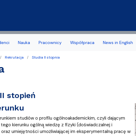
Przejdź do treści
denci
Nauka
Pracownicy
Współpraca
News in English
Rekrutacja
Studia II stopnia
a Wydziału
 stypendia, obrony, nagrody
acyjny
Deklaracja dostępności
Biuro Karier
a
noris Causa
we
Jakość kształcenia
amowe Kierunków
tudenta 1 roku
Programy studiów zakońc
II stopień
ziału
 studencka
Samorząd Studentów
erunku
Dziekanatu
Dofinansowanie aktywności
erunkiem studiów o profilu ogólnoakademickim, czyli dającym
yplomowe
go kierunku ogólną̨ wiedzę z fizyki (doświadczalnej i
 oraz umiejętności umożliwiającej im eksperymentalną pracę w