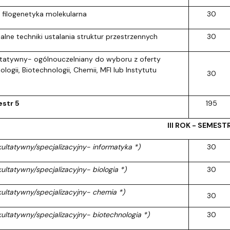
 filogenetyka molekularna
30
lne techniki ustalania struktur przestrzennych
30
tatywny- ogólnouczelniany do wyboru z oferty
ologii, Biotechnologii, Chemii, MFI lub Instytutu
30
str 5
195
III ROK - SEMEST
kultatywny/specjalizacyjny- informatyka *)
30
ultatywny/specjalizacyjny- biologia *)
30
kultatywny/specjalizacyjny- chemia *)
30
ultatywny/specjalizacyjny- biotechnologia *)
30