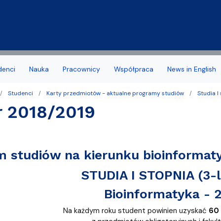
Przejdź do treści
denci
Nauka
Pracownicy
Współpraca
News in English
Studenci
Karty przedmiotów - aktualne programy studiów
Studia I
a Wydziału
 stypendia, obrony, nagrody
acyjny
Deklaracja dostępności
Biuro Karier
r 2018/2019
noris Causa
we
Jakość kształcenia
amowe Kierunków
tudenta 1 roku
Programy studiów zakońc
 studiów na kierunku bioinformaty
ziału
 studencka
Samorząd Studentów
STUDIA I STOPNIA (3-l
Dziekanatu
Dofinansowanie aktywności
Bioinformatyka - 2
yplomowe
Na każdym roku student powinien uzyskać
60