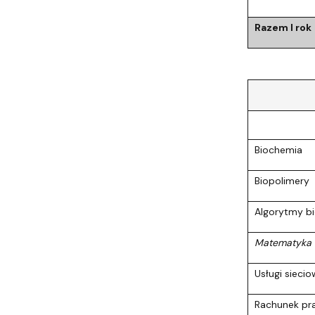
Razem I rok
Biochemia
Biopolimery
Algorytmy bi
Matematyka ob
Usługi sieci
Rachunek p