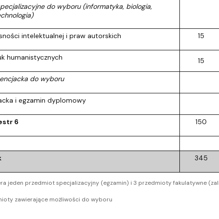
ecjalizacyjne do wyboru (informatyka, biologia,
echnologia)
ności intelektualnej i praw autorskich
15
uk humanistycznych
15
cencjacka do wyboru
jacka i egzamin dyplomowy
str 6
150
k
345
ra jeden przedmiot specjalizacyjny (egzamin) i 3 przedmioty fakulatywne (zal
ioty zawierające możliwości do wyboru