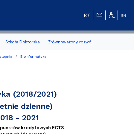
Szkoła Doktorska
Zrównoważony rozwój
 stopnia
Bioinformatyka
zonych naborów
ka (2018/2021)
etnie dzienne)
 studenckiej WMFiI
018 - 2021
 punktów kredytowych ECTS