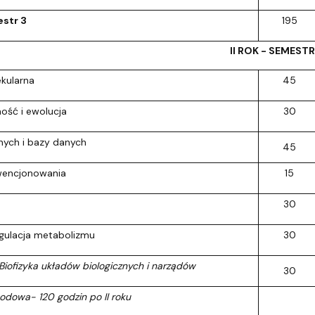
str 3
195
II ROK - SEMESTR
ekularna
45
ość i ewolucja
30
nych i bazy danych
45
kwencjonowania
15
30
regulacja metabolizmu
30
 Biofizyka układów biologicznych i narządów
30
odowa- 120 godzin po II roku