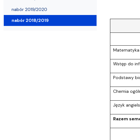
Wydziałowe Komisje i Zespoły
Badania naukowe
Portal Pracownika
Aktualności
Praktyki
nabór 2019/2020
nabór 2018/2019
Matematyka
Wstęp do in
Podstawy bio
Chemia ogóln
Język angiels
Razem seme