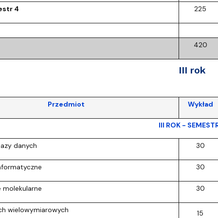
str 4
225
420
III rok
Przedmiot
Wykład
III ROK - SEMEST
bazy danych
30
informatyczne
30
 molekularne
30
ych wielowymiarowych
15