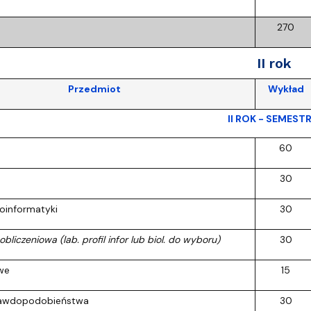
270
II rok
Przedmiot
Wykład
II ROK - SEMESTR
60
30
oinformatyki
30
liczeniowa (lab. profil infor lub biol. do wyboru)
30
owe
15
rawdopodobieństwa
30