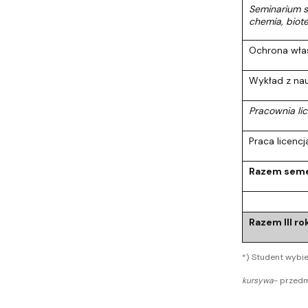
Seminarium sp
chemia, biot
Ochrona włas
Wykład z na
Pracownia li
Praca licenc
Razem seme
Razem III ro
*) Student wybie
kursywa
- przedm