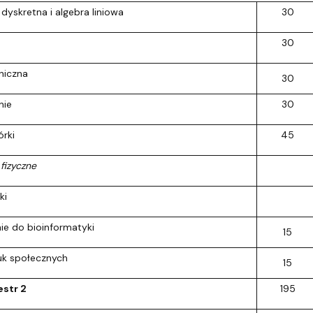
yskretna i algebra liniowa
30
30
niczna
30
nie
30
órki
45
fizyczne
ki
e do bioinformatyki
15
uk społecznych
15
str 2
195