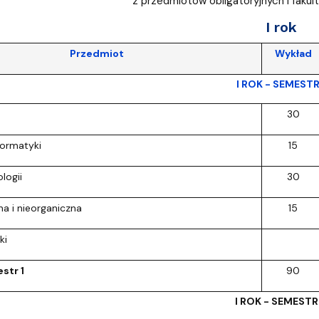
z przedmiotów obligatoryjnych i fakul
I rok
Przedmiot
Wykład
I ROK - SEMESTR
30
formatyki
15
logii
30
a i nieorganiczna
15
ki
str 1
90
I ROK - SEMESTR