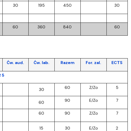
30
195
450
30
60
360
840
60
Ćw. aud.
Ćw. lab.
Razem
For. zal.
ECTS
R 5
60
Z/Zo
5
30
90
E/Zo
7
60
60
90
Z/Zo
7
15
30
E/Zo
2