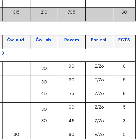
315
210
795
60
Ćw. aud.
Ćw. lab.
Razem
For. zal.
ECTS
 3
90
E/Zo
6
30
60
E/Zo
5
30
45
75
Z/Zo
6
60
Z/Zo
5
30
30
45
Z/Zo
3
30
60
E/Zo
5