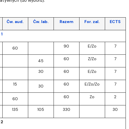
tatywnych (do wyboru).
Ćw. aud.
Ćw. lab.
Razem
For. zal.
ECTS
 1
90
E/Zo
7
60
60
Z/Zo
7
45
30
60
E/Zo
7
15
60
E/Zo/Zo
7
30
60
Zo
2
60
135
105
330
30
 2