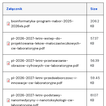
Załącznik
Size
bioinformatyka-program-nabor-2025-
206.2
2026xls.pdf
KB
pl-2026-2027-letni-wstep-do-
57.37
projektowania-lekow-maloczasteczkowych-
KB
cw-laboratoryjne.pdf
pl-2026-2027-letni-przetwarzanie-
56.39
obrazow-cyfrowych-cw-laboratoryjne.pdf
KB
pl-2026-2027-letni-przedsiebiorczosc-i-
59.45
innowacje-cw-laboratoryjne.pdf
KB
pl-2026-2027-letni-podstawy-
81.07
nanomedycyny-i-nanotoksykologii-cw-
KB
laboratoryjne.pdf