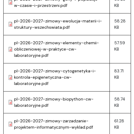
w-czasie-i-przestrzeni.pdf
KB
pl-2026-2027-zimowy-ewolucja-materii-i-
58.28
struktury-wszechswiata.pdf
KB
pl-2026-2027-zimowy-elementy-chemii-
57.59
obliczeniowej-w-praktyce-cw-
KB
laboratoryjne.pdf
pl-2026-2027-zimowy-cytogenetyka-i-
83.71
kontrola-epigenetyczna-cw-
KB
laboratoryjne.pdf
pl-2026-2027-zimowy-biopython-cw-
58.74
laboratoryjne.pdf
KB
pl-2026-2027-zimowy-zarzadzanie-
61.28
projektem-informatycznym-wyklad.pdf
KB