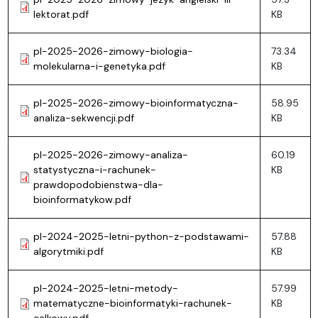
lektorat.pdf
KB
pl-2025-2026-zimowy-biologia-
73.34
molekularna-i-genetyka.pdf
KB
pl-2025-2026-zimowy-bioinformatyczna-
58.95
analiza-sekwencji.pdf
KB
pl-2025-2026-zimowy-analiza-
60.19
statystyczna-i-rachunek-
KB
prawdopodobienstwa-dla-
bioinformatykow.pdf
pl-2024-2025-letni-python-z-podstawami-
57.88
algorytmiki.pdf
KB
pl-2024-2025-letni-metody-
57.99
matematyczne-bioinformatyki-rachunek-
KB
calkowy.pdf