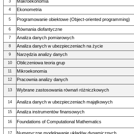
Makroekonomia
3
Ekonometria
4
Programowanie obiektowe (Object-oriented programming)
5
Równania diofantyczne
6
Analiza danych pomiarowych
7
Analiza danych w ubezpieczeniach na życie
8
Narzędzia analizy danych
9
Obliczeniowa teoria grup
10
Mikroekonomia
11
Pracownia analizy danych
12
Wybrane zastosowania równań różniczkowych
13
Analiza danych w ubezpieczeniach majątkowych
14
Analiza instrumentów finansowych
15
Foundations of Computational Mathematics
16
Numeryczne modelowanie układów dynamicznych
17