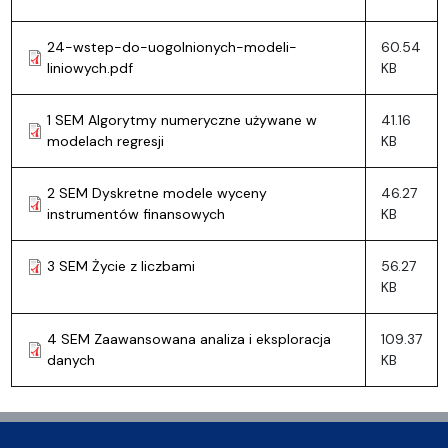
24-wstep-do-uogolnionych-modeli-
60.54
liniowych.pdf
KB
1 SEM Algorytmy numeryczne używane w
41.16
modelach regresji
KB
2 SEM Dyskretne modele wyceny
46.27
instrumentów finansowych
KB
3 SEM Życie z liczbami
56.27
KB
4 SEM Zaawansowana analiza i eksploracja
109.37
danych
KB