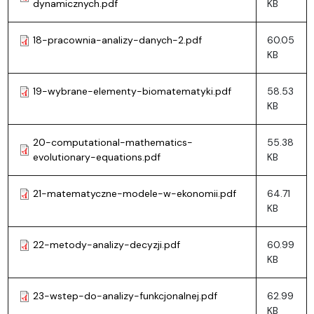
dynamicznych.pdf
KB
18-pracownia-analizy-danych-2.pdf
60.05
KB
19-wybrane-elementy-biomatematyki.pdf
58.53
KB
20-computational-mathematics-
55.38
evolutionary-equations.pdf
KB
21-matematyczne-modele-w-ekonomii.pdf
64.71
KB
22-metody-analizy-decyzji.pdf
60.99
KB
23-wstep-do-analizy-funkcjonalnej.pdf
62.99
KB