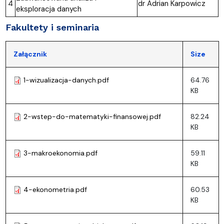
4
dr Adrian Karpowicz
eksploracja danych
Fakultety i seminaria
Załącznik
Size
1-wizualizacja-danych.pdf
64.76
KB
2-wstep-do-matematyki-finansowej.pdf
82.24
KB
3-makroekonomia.pdf
59.11
KB
4-ekonometria.pdf
60.53
KB