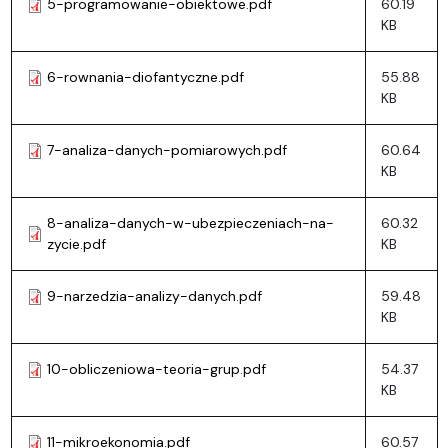
5-programowanie-obiektowe.pdf
60.19
KB
6-rownania-diofantyczne.pdf
55.88
KB
7-analiza-danych-pomiarowych.pdf
60.64
KB
8-analiza-danych-w-ubezpieczeniach-na-
60.32
zycie.pdf
KB
9-narzedzia-analizy-danych.pdf
59.48
KB
10-obliczeniowa-teoria-grup.pdf
54.37
KB
11-mikroekonomia.pdf
60.57