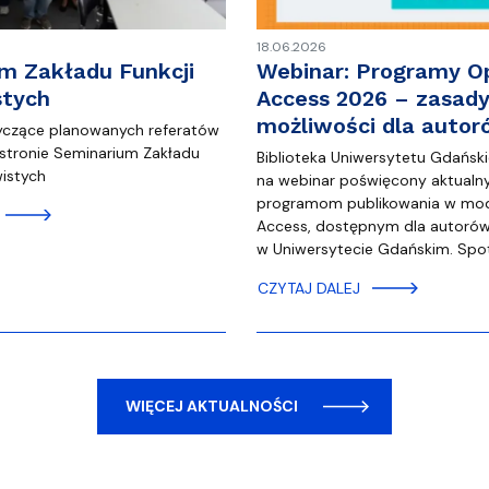
18.06.2026
m Zakładu Funkcji
Webinar: Programy O
stych
Access 2026 – zasady
możliwości dla auto
yczące planowanych referatów
 stronie Seminarium Zakładu
Biblioteka Uniwersytetu Gdańsk
wistych
na webinar poświęcony aktual
programom publikowania w mo
Access, dostępnym dla autorów
w Uniwersytecie Gdańskim. Spo
CZYTAJ DALEJ
WIĘCEJ AKTUALNOŚCI