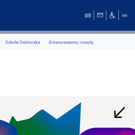
Szkoła Doktorska
Zrównoważony rozwój
zonych naborów
 studenckiej WMFiI