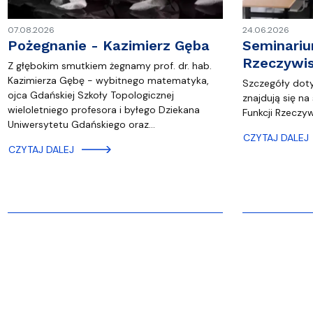
07.08.2026
24.06.2026
Pożegnanie - Kazimierz Gęba
Seminariu
Rzeczywi
Z głębokim smutkiem żegnamy prof. dr. hab.
Kazimierza Gębę - wybitnego matematyka,
Szczegóły dot
ojca Gdańskiej Szkoły Topologicznej
znajdują się na
wieloletniego profesora i byłego Dziekana
Funkcji Rzeczy
Uniwersytetu Gdańskiego oraz…
CZYTAJ DALEJ
CZYTAJ DALEJ