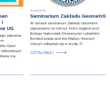
12.06.2026
pen
Seminarium Zakładu Geometrii
 i
W ramach seminarium Zakładu Geometrii
rów UG
zapraszamy na odczyt, który wygłosi prof.
Boštjan Gabrovšek (Uniwersytet Lublański):
iego zaprasza
Bonded braids and the Markov theorem
nym
Odczyt odbędzie się w środę, 17…
delu Open
 afiliowanych
CZYTAJ DALEJ
tkanie ma…