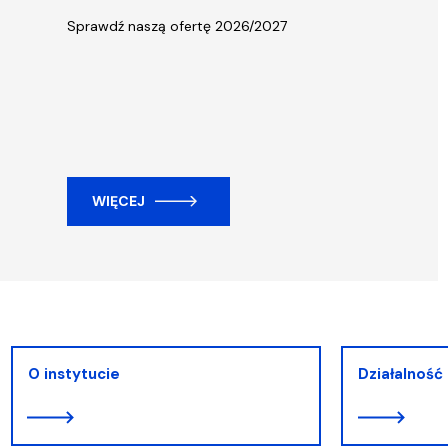
Wydziałowe Komisje i Zespoły
Badania naukowe
Portal Pracownika
Aktualności
Praktyki
Sprawdź naszą ofertę 2026/2027
WIĘCEJ
O instytucie
Działalność