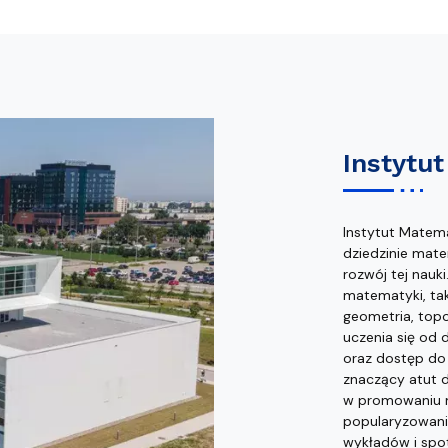
Instytu
Instytut Matem
dziedzinie mat
rozwój tej nauk
matematyki, tak
geometria, topo
uczenia się od
oraz dostęp do
znaczący atut d
w promowaniu m
popularyzowaniu
wykładów i spo