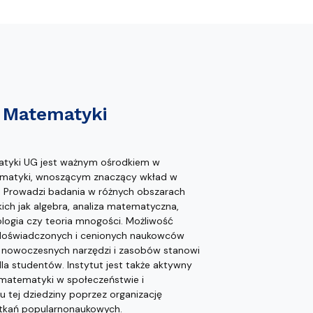
t Matematyki
atyki UG jest ważnym ośrodkiem w
ematyki, wnoszącym znaczący wkład w
i. Prowadzi badania w różnych obszarach
ich jak algebra, analiza matematyczna,
logia czy teoria mnogości. Możliwość
 doświadczonych i cenionych naukowców
 nowoczesnych narzędzi i zasobów stanowi
la studentów. Instytut jest także aktywny
atematyki w społeczeństwie i
 tej dziedziny poprzez organizację
tkań popularnonaukowych.