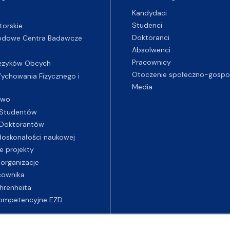
Kandydaci
Studenci
torskie
Doktoranci
odowe Centra Badawcze
Absolwenci
Pracownicy
ęzyków Obcych
Otoczenie społeczno-gospo
chowania Fizycznego i
Media
two
Studentów
Doktorantów
oskonałości naukowej
e projekty
 organizacje
cownika
hrenheita
ompetencyjne EZD