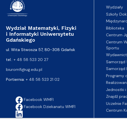
Wydziały
Szkoły Dok
Międzynar
Wydział Matematyki, Fizyki
Biblioteka
i Informatyki Uniwersytetu
Centrum J
Gdańskiego
Centrum Wy
Sportu
ul. Wita Stwosza 57, 80-308 Gdańsk
Wydawnic
tel.:
+ 48 58 523 20 27
Samorząd 
Samorząd 
biuromfi@ug.edu.pl
Programy d
Portiernia:
+ 48 58 523 21 02
Realizowan
Jednostki i
Znajdź pra
Facebook WMFI
Uczelnie Fa
Facebook Dziekanatu WMFI
Centrum K