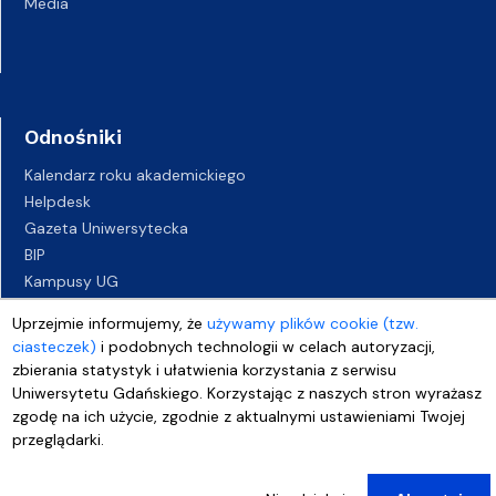
Media
Odnośniki
Kalendarz roku akademickiego
Helpdesk
Gazeta Uniwersytecka
BIP
Kampusy UG
Biuro Karier UG
Uprzejmie informujemy, że
używamy plików cookie (tzw.
Oferty pracy
ciasteczek)
i podobnych technologii w celach autoryzacji,
Deklaracja dostępności
zbierania statystyk i ułatwienia korzystania z serwisu
Uniwersytetu Gdańskiego. Korzystając z naszych stron wyrażasz
zgodę na ich użycie, zgodnie z aktualnymi ustawieniami Twojej
przeglądarki.