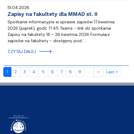
15.04.2026
Zapisy na fakultety dla MMAD st. II
Spotkanie informacyjne w sprawie zapisów 17 kwietnia
2026 (piątek), godz. 17:45 Teams - link do spotkania
Zapisy na fakultety 18 - 26 kwietnia 2026 Formularz
zapisów na fakultety - dostępny pod…
CZYTAJ DALEJ
Stronicowanie
Następna strona
Ostatnia
1
2
3
4
5
6
7
8
9
…
››
Last »