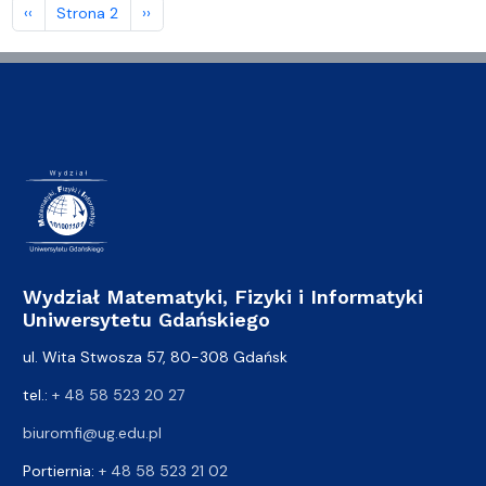
Stronicowanie
Poprzednia strona
Następna strona
‹‹
Strona 2
››
Wydział Matematyki, Fizyki i Informatyki
Uniwersytetu Gdańskiego
ul. Wita Stwosza 57, 80-308 Gdańsk
tel.:
+ 48 58 523 20 27
biuromfi@ug.edu.pl
Portiernia:
+ 48 58 523 21 02