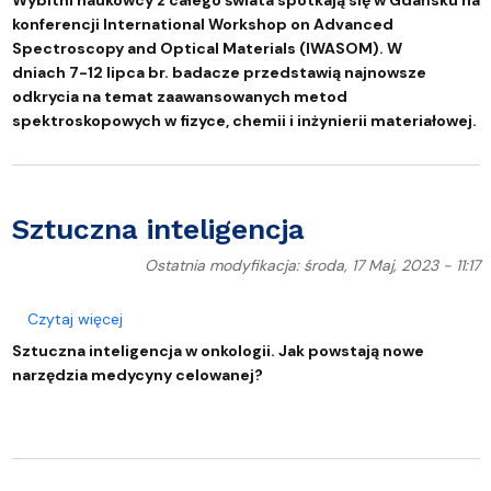
Wybitni naukowcy z całego świata spotkają się w Gdańsku na
konferencji International Workshop on Advanced
Spectroscopy and Optical Materials (IWASOM). W
dniach 7-12 lipca br. badacze przedstawią najnowsze
odkrycia na temat zaawansowanych metod
spektroskopowych w fizyce, chemii i inżynierii materiałowej.
Sztuczna inteligencja
Ostatnia modyfikacja: środa, 17 Maj, 2023 - 11:17
o Sztuczna inteligencja
Czytaj więcej
Sztuczna inteligencja w onkologii. Jak powstają nowe
narzędzia medycyny celowanej?