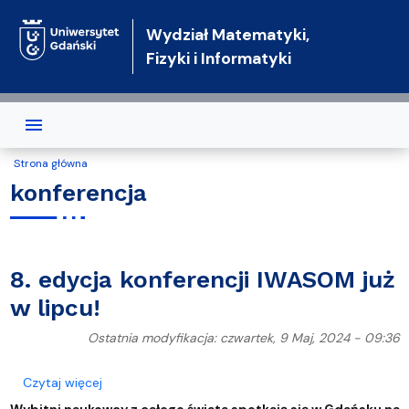
Przejdź do treści
Wydział Matematyki,
Fizyki i Informatyki
Strona główna
konferencja
8. edycja konferencji IWASOM już
w lipcu!
Ostatnia modyfikacja: czwartek, 9 Maj, 2024 - 09:36
o 8. edycja konferencji IWASOM już w lipcu!
Czytaj więcej