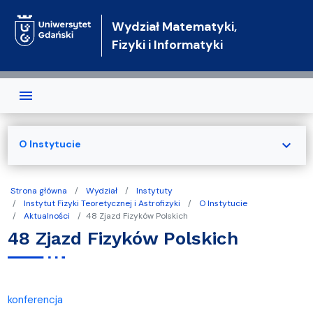
Przejdź do treści
Wydział Matematyki,
Fizyki i Informatyki
expand_more
O Instytucie
Strona główna
Wydział
Instytuty
Instytut Fizyki Teoretycznej i Astrofizyki
O Instytucie
Aktualności
48 Zjazd Fizyków Polskich
48 Zjazd Fizyków Polskich
konferencja