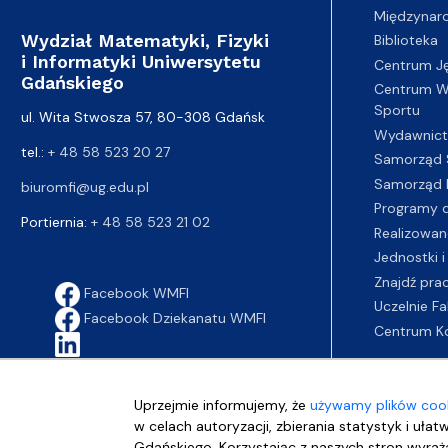
Międzynar
Wydział Matematyki, Fizyki
Biblioteka
i Informatyki Uniwersytetu
Centrum J
Gdańskiego
Centrum Wy
Sportu
ul. Wita Stwosza 57, 80-308 Gdańsk
Wydawnic
tel.:
+ 48 58 523 20 27
Samorząd 
Samorząd 
biuromfi@ug.edu.pl
Programy d
Portiernia:
+ 48 58 523 21 02
Realizowan
Jednostki i
Znajdź pra
Facebook WMFI
Uczelnie Fa
Facebook Dziekanatu WMFI
Centrum K
Uprzejmie informujemy, że
używamy plików cook
w celach autoryzacji, zbierania statystyk i ułat
Gdańskiego. Korzystając z naszych stron wyraża