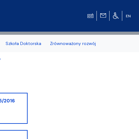
Szkoła Doktorska
Zrównoważony rozwój
a
zonych naborów
5/2016
 studenckiej WMFiI