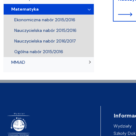
Wydziałowe Komisje i Zespoły
Badania naukowe
Portal Pracownika
Aktualności
Praktyki
Matematyka
Ekonomiczna nabór 2015/2016
Nauczycielska nabór 2015/2016
Nauczycielska nabór 2016/2017
Ogólna nabór 2015/2016
MMiAD
Informa
Wydziały
Szkoły Dok