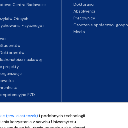
Doktoranci
odowe Centra Badawcze
Absolwenci
Pracownicy
ęzyków Obcych
Otoczenie społeczno-gospo
chowania Fizycznego i
Media
two
Studentów
Doktorantów
oskonałości naukowej
e projekty
 organizacje
cownika
hrenheita
ompetencyjne EZD
ie (tzw. ciasteczek)
i podobnych technologii
wienia korzystania z serwisu Uniwersytetu
sz zgodę na ich użycie, zgodnie z aktualnymi