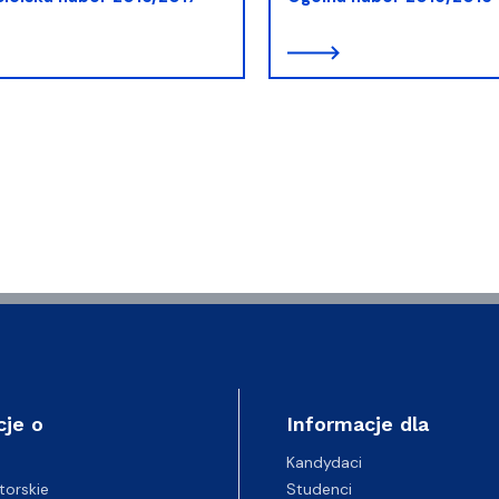
cje o
Informacje dla
Kandydaci
Studenci
torskie