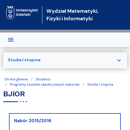
Przejdź do treści
Wydział Matematyki,
Fizyki i Informatyki
expand_more
Studia I stopnia
Strona główna
Studenci
Programy studiów zakończonych naborów
Studia I stopnia
BJiOR
Nabór 2015/2016