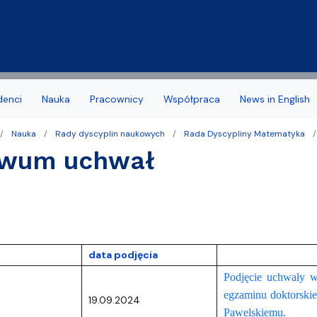
Przejdź do treści
denci
Nauka
Pracownicy
Współpraca
News in English
Nauka
Rady dyscyplin naukowych
Rada Dyscypliny Matematyka
a Wydziału
 stypendia, obrony, nagrody
acyjny
Deklaracja dostępności
Biuro Karier
iwum uchwał
noris Causa
we
Jakość kształcenia
amowe Kierunków
tudenta 1 roku
Programy studiów zakońc
ziału
 studencka
Samorząd Studentów
data podjęcia
Dziekanatu
Dofinansowanie aktywności
Podjęcie uchwały w
yplomowe
egzaminu doktorskie
19.09.2024
Pawelskiemu.