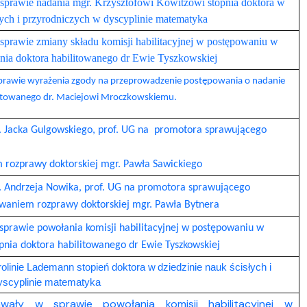
sprawie nadania mgr. Krzysztofowi Kowitzowi stopnia doktora w
łych i przyrodniczych w dyscyplinie matematyka
sprawie zmiany składu komisji habilitacyjnej w postępowaniu w
pnia doktora habilitowanego dr Ewie Tyszkowskiej
prawie wyrażenia zgody na przeprowadzenie postępowania o nadanie
litowanego dr. Maciejowi Mroczkowskiemu.
. Jacka Gulgowskiego, prof. UG na promotora sprawującego
 rozprawy doktorskiej mgr. Pawła Sawickiego
. Andrzeja Nowika, prof. UG na promotora sprawującego
waniem rozprawy doktorskiej mgr. Pawła Bytnera
sprawie powołania komisji habilitacyjnej w postępowaniu w
pnia doktora habilitowanego dr Ewie Tyszkowskiej
olinie Lademann stopień doktora w dziedzinie nauk ścisłych i
yscyplinie matematyka
hwały w sprawie powołania komisji habilitacyjnej w