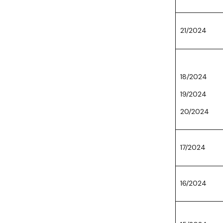
Wydziałowe Komisje i Zespoły
Badania naukowe
Portal Pracownika
Aktualności
Praktyki
21/2024
18/2024
19/2024
20/2024
17/2024
16/2024