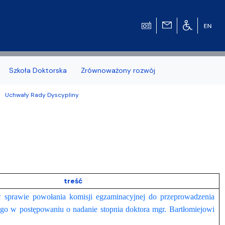
Szkoła Doktorska
Zrównoważony rozwój
Uchwały Rady Dyscypliny
zonych naborów
treść
 studenckiej WMFiI
 sprawie powołania komisji egzaminacyjnej do przeprowadzenia
go w postępowaniu o nadanie stopnia doktora mgr. Bartłomiejowi