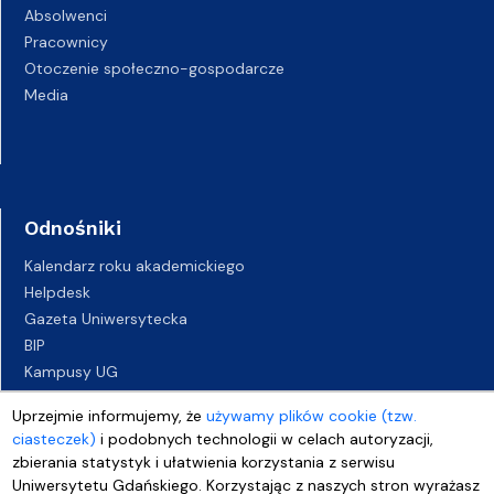
Absolwenci
Pracownicy
Otoczenie społeczno-gospodarcze
Media
Odnośniki
Kalendarz roku akademickiego
Helpdesk
Gazeta Uniwersytecka
BIP
Kampusy UG
Biuro Karier UG
Uprzejmie informujemy, że
używamy plików cookie (tzw.
Oferty pracy
ciasteczek)
i podobnych technologii w celach autoryzacji,
Deklaracja dostępności
zbierania statystyk i ułatwienia korzystania z serwisu
Uniwersytetu Gdańskiego. Korzystając z naszych stron wyrażasz