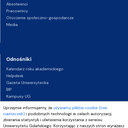
Absolwenci
Pracownicy
Otoczenie społeczno-gospodarcze
Media
Odnośniki
Kalendarz roku akademickiego
Helpdesk
Gazeta Uniwersytecka
BIP
Kampusy UG
Biuro Karier UG
Uprzejmie informujemy, że
używamy plików cookie (tzw.
Oferty pracy
ciasteczek)
i podobnych technologii w celach autoryzacji,
Deklaracja dostępności
zbierania statystyk i ułatwienia korzystania z serwisu
Uniwersytetu Gdańskiego. Korzystając z naszych stron wyrażasz