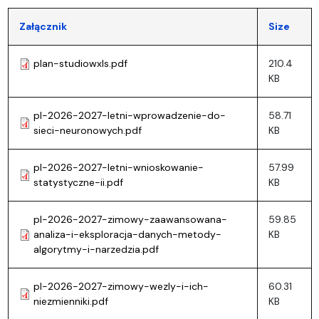
Załącznik
Size
plan-studiowxls.pdf
210.4
KB
pl-2026-2027-letni-wprowadzenie-do-
58.71
sieci-neuronowych.pdf
KB
pl-2026-2027-letni-wnioskowanie-
57.99
statystyczne-ii.pdf
KB
pl-2026-2027-zimowy-zaawansowana-
59.85
analiza-i-eksploracja-danych-metody-
KB
algorytmy-i-narzedzia.pdf
pl-2026-2027-zimowy-wezly-i-ich-
60.31
niezmienniki.pdf
KB