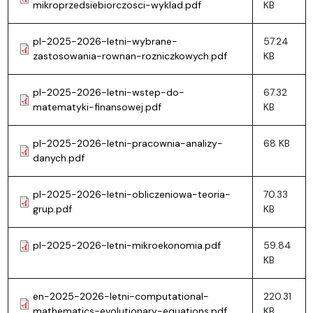
mikroprzedsiebiorczosci-wyklad.pdf
KB
pl-2025-2026-letni-wybrane-
57.24
zastosowania-rownan-rozniczkowych.pdf
KB
pl-2025-2026-letni-wstep-do-
67.32
matematyki-finansowej.pdf
KB
pl-2025-2026-letni-pracownia-analizy-
68 KB
danych.pdf
pl-2025-2026-letni-obliczeniowa-teoria-
70.33
grup.pdf
KB
pl-2025-2026-letni-mikroekonomia.pdf
59.84
KB
en-2025-2026-letni-computational-
220.31
mathematics-evolutionary-equations.pdf
KB