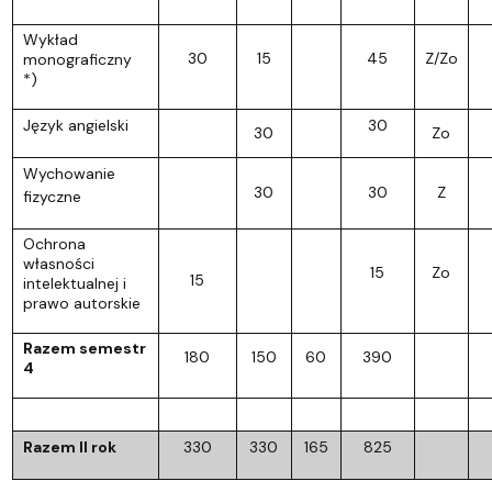
Wykład
30
15
45
Z/Zo
monograficzny
*)
Język angielski
30
30
Zo
Wychowanie
30
30
Z
fizyczne
Ochrona
własności
15
Zo
15
intelektualnej i
prawo autorskie
Razem semestr
180
150
60
390
4
Razem II rok
330
330
165
825