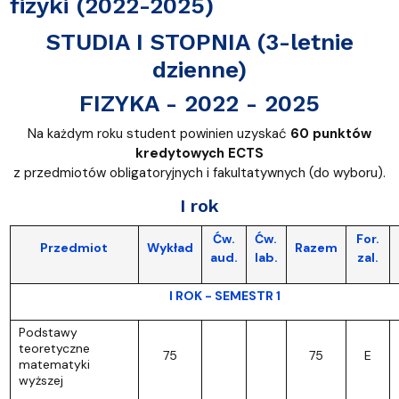
fizyki (2022-2025)
STUDIA I STOPNIA (3-letnie
dzienne)
FIZYKA - 2022 - 2025
Na każdym roku student powinien uzyskać
60 punktów
kredytowych ECTS
z przedmiotów obligatoryjnych i fakultatywnych (do wyboru).
I rok
Ćw.
Ćw.
For.
Przedmiot
Wykład
Razem
aud.
lab.
zal.
I ROK - SEMESTR 1
Podstawy
teoretyczne
75
75
E
matematyki
wyższej