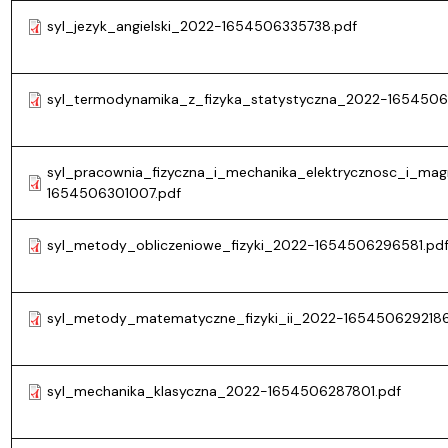
syl_jezyk_angielski_2022-1654506335738.pdf
syl_termodynamika_z_fizyka_statystyczna_2022-1654506
syl_pracownia_fizyczna_i_mechanika_elektrycznosc_i_m
1654506301007.pdf
syl_metody_obliczeniowe_fizyki_2022-1654506296581.pd
syl_metody_matematyczne_fizyki_ii_2022-1654506292186
syl_mechanika_klasyczna_2022-1654506287801.pdf