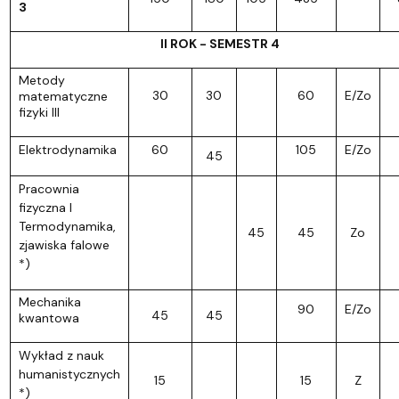
3
II ROK - SEMESTR 4
Metody
30
30
60
E/Zo
matematyczne
fizyki III
Elektrodynamika
60
105
E/Zo
45
Pracownia
fizyczna I
Termodynamika,
45
45
Zo
zjawiska falowe
*)
Mechanika
90
E/Zo
45
45
kwantowa
Wykład z nauk
humanistycznych
15
15
Z
*)