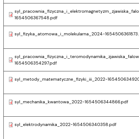
syl_pracownia_fizyczna_i_elektromagnetyzm_zjawiska_fa
1654506367548.pdf
syl_fizyka_atomowa_i_molekularna_2024-1654506361873.
syl_pracownia_fizyczna_i_teromodynamika_zjawiska_falo
1654506354297.pdf
syl_metody_matematyczne_fizyki_iii_2022-165450634920
syl_mechanika_kwantowa_2022-1654506344866.pdf
syl_elektrodynamika_2022-1654506340358.pdf