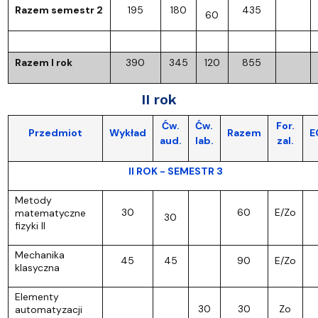
Razem semestr 2
195
180
435
60
Razem I rok
390
345
120
855
II rok
Ćw.
Ćw.
For.
Przedmiot
Wykład
Razem
E
aud.
lab.
zal.
II ROK - SEMESTR 3
Metody
30
60
E/Zo
matematyczne
30
fizyki II
Mechanika
45
45
90
E/Zo
klasyczna
Elementy
30
30
Zo
automatyzacji