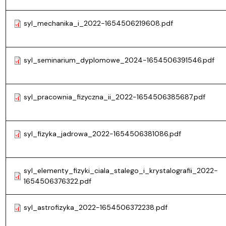
syl_mechanika_i_2022-1654506219608.pdf
syl_seminarium_dyplomowe_2024-1654506391546.pdf
syl_pracownia_fizyczna_ii_2022-1654506385687.pdf
syl_fizyka_jadrowa_2022-1654506381086.pdf
syl_elementy_fizyki_ciala_stalego_i_krystalografii_2022-
1654506376322.pdf
syl_astrofizyka_2022-1654506372238.pdf