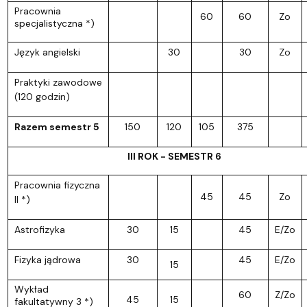
Pracownia
60
60
Zo
specjalistyczna *)
Język angielski
30
30
Zo
Praktyki zawodowe
(120 godzin)
Razem semestr 5
150
120
105
375
III ROK - SEMESTR 6
Pracownia fizyczna
45
45
Zo
II *)
Astrofizyka
30
15
45
E/Zo
Fizyka jądrowa
30
45
E/Zo
15
Wykład
60
Z/Zo
45
15
fakultatywny 3 *)