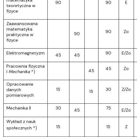
90
90
E
teoretyczna w
fizyce
Zaawansowana
matematyka
90
Zo
90
praktyczna w
fizyce
Elektromagnetyzm
90
E/Zo
45
45
Pracownia fizyczna
45
Zo
45
I
Mechanika
*)
Opracowanie
15
30
Z/Zo
danych
15
pomiarowych
Mechanika II
30
75
45
E/Zo
Wykład z nauk
15
15
Z
społecznych *)