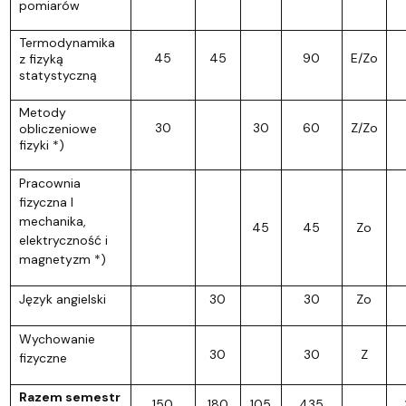
pomiarów
Termodynamika
45
45
90
E/Zo
z fizyką
statystyczną
Metody
30
30
60
Z/Zo
obliczeniowe
fizyki *)
Pracownia
fizyczna I
mechanika,
45
45
Zo
elektryczność i
magnetyzm *)
Język angielski
30
30
Zo
Wychowanie
30
30
Z
fizyczne
Razem semestr
150
180
105
435