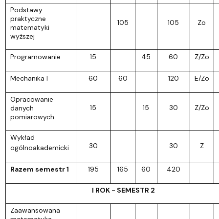
Podstawy
praktyczne
105
105
Zo
matematyki
wyższej
Programowanie
15
45
60
Z/Zo
Mechanika I
60
60
120
E/Zo
Opracowanie
15
15
30
Z/Zo
danych
pomiarowych
Wykład
30
30
Z
ogólnoakademicki
Razem semestr 1
195
165
60
420
I ROK - SEMESTR 2
Zaawansowana
matematyka