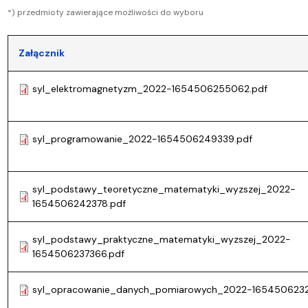
*) przedmioty zawierające możliwości do wyboru
Załącznik
syl_elektromagnetyzm_2022-1654506255062.pdf
syl_programowanie_2022-1654506249339.pdf
syl_podstawy_teoretyczne_matematyki_wyzszej_2022-
1654506242378.pdf
syl_podstawy_praktyczne_matematyki_wyzszej_2022-
1654506237366.pdf
syl_opracowanie_danych_pomiarowych_2022-1654506232