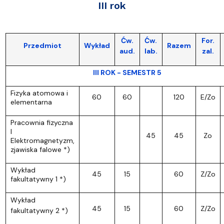
III rok
Ćw.
Ćw.
For.
Przedmiot
Wykład
Razem
aud.
lab.
zal.
III ROK - SEMESTR 5
Fizyka atomowa i
60
60
120
E/Zo
elementarna
Pracownia fizyczna
I
45
45
Zo
Elektromagnetyzm,
zjawiska falowe *)
Wykład
45
15
60
Z/Zo
fakultatywny 1 *)
Wykład
45
15
60
Z/Zo
fakultatywny 2 *)