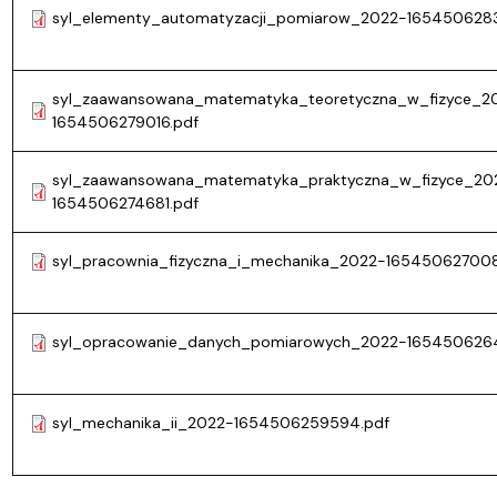
syl_elementy_automatyzacji_pomiarow_2022-165450628
syl_zaawansowana_matematyka_teoretyczna_w_fizyce_2
1654506279016.pdf
syl_zaawansowana_matematyka_praktyczna_w_fizyce_20
1654506274681.pdf
syl_pracownia_fizyczna_i_mechanika_2022-165450627008
syl_opracowanie_danych_pomiarowych_2022-1654506264
syl_mechanika_ii_2022-1654506259594.pdf