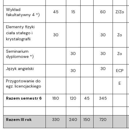
Wykład
45
15
60
Z/Zo
fakultatywny 4 *)
Elementy fizyki
ciała stałego i
30
30
Zo
krystalografii
Seminarium
30
30
Zo
dyplomowe *)
Język angielski
30
30
ECP
Przygotowanie do
E
egz. licencjackiego
Razem semestr 6
180
120
45
345
Razem III rok
330
240
150
720