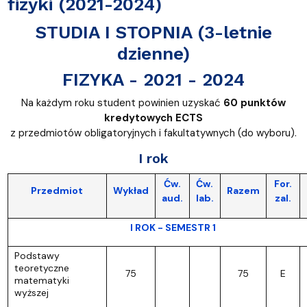
fizyki (2021-2024)
STUDIA I STOPNIA (3-letnie
dzienne)
FIZYKA - 2021 - 2024
Na każdym roku student powinien uzyskać
60 punktów
kredytowych ECTS
z przedmiotów obligatoryjnych i fakultatywnych (do wyboru).
I rok
Ćw.
Ćw.
For.
Przedmiot
Wykład
Razem
aud.
lab.
zal.
I ROK - SEMESTR 1
Podstawy
teoretyczne
75
75
E
matematyki
wyższej