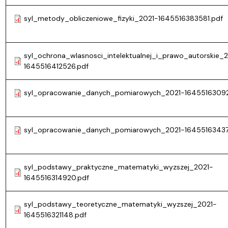
syl_metody_obliczeniowe_fizyki_2021-1645516383581.pdf
syl_ochrona_wlasnosci_intelektualnej_i_prawo_autorskie_
1645516412526.pdf
syl_opracowanie_danych_pomiarowych_2021-16455163092
syl_opracowanie_danych_pomiarowych_2021-16455163437
syl_podstawy_praktyczne_matematyki_wyzszej_2021-
1645516314920.pdf
syl_podstawy_teoretyczne_matematyki_wyzszej_2021-
1645516321148.pdf