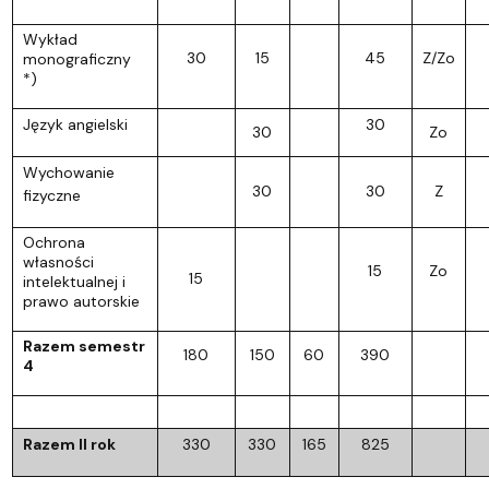
Wykład
30
15
45
Z/Zo
monograficzny
*)
Język angielski
30
30
Zo
Wychowanie
30
30
Z
fizyczne
Ochrona
własności
15
Zo
15
intelektualnej i
prawo autorskie
Razem semestr
180
150
60
390
4
Razem II rok
330
330
165
825