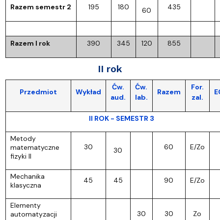
Razem semestr 2
195
180
435
60
Razem I rok
390
345
120
855
II rok
Ćw.
Ćw.
For.
Przedmiot
Wykład
Razem
E
aud.
lab.
zal.
II ROK - SEMESTR 3
Metody
30
60
E/Zo
matematyczne
30
fizyki II
Mechanika
45
45
90
E/Zo
klasyczna
Elementy
30
30
Zo
automatyzacji