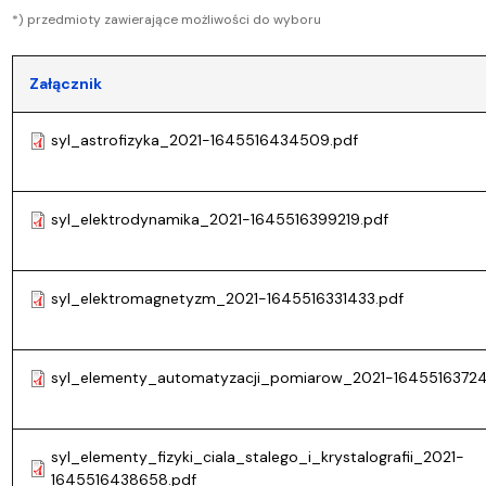
*) przedmioty zawierające możliwości do wyboru
Załącznik
syl_astrofizyka_2021-1645516434509.pdf
syl_elektrodynamika_2021-1645516399219.pdf
syl_elektromagnetyzm_2021-1645516331433.pdf
syl_elementy_automatyzacji_pomiarow_2021-1645516372
syl_elementy_fizyki_ciala_stalego_i_krystalografii_2021-
1645516438658.pdf