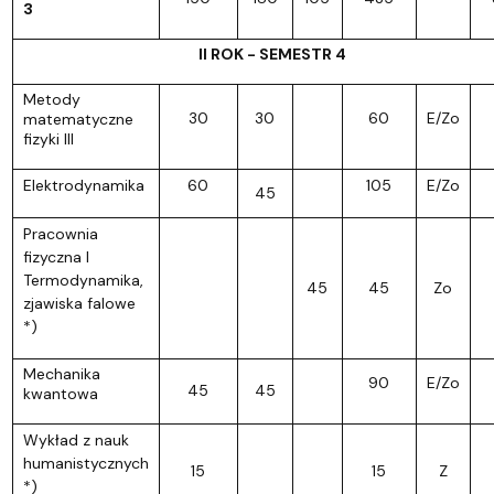
3
II ROK - SEMESTR 4
Metody
30
30
60
E/Zo
matematyczne
fizyki III
Elektrodynamika
60
105
E/Zo
45
Pracownia
fizyczna I
Termodynamika,
45
45
Zo
zjawiska falowe
*)
Mechanika
90
E/Zo
45
45
kwantowa
Wykład z nauk
humanistycznych
15
15
Z
*)