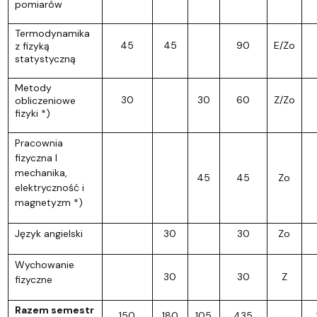
pomiarów
Termodynamika
45
45
90
E/Zo
z fizyką
statystyczną
Metody
30
30
60
Z/Zo
obliczeniowe
fizyki *)
Pracownia
fizyczna I
mechanika,
45
45
Zo
elektryczność i
magnetyzm *)
Język angielski
30
30
Zo
Wychowanie
30
30
Z
fizyczne
Razem semestr
150
180
105
435