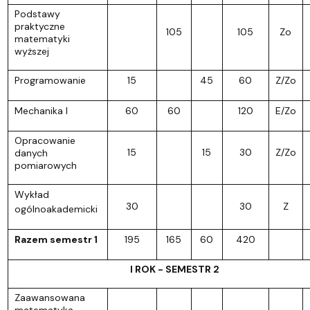
Podstawy
praktyczne
105
105
Zo
matematyki
wyższej
Programowanie
15
45
60
Z/Zo
Mechanika I
60
60
120
E/Zo
Opracowanie
15
15
30
Z/Zo
danych
pomiarowych
Wykład
30
30
Z
ogólnoakademicki
Razem semestr 1
195
165
60
420
I ROK - SEMESTR 2
Zaawansowana
matematyka