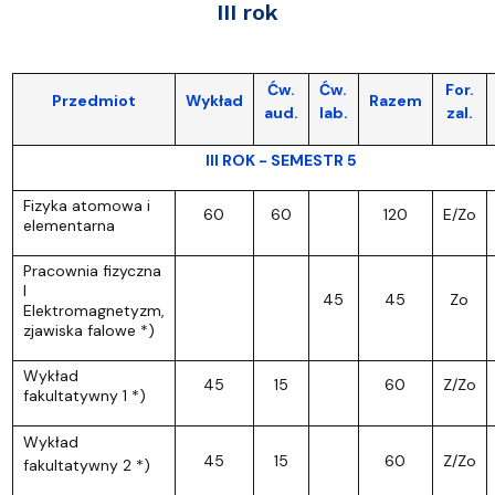
III rok
Ćw.
Ćw.
For.
Przedmiot
Wykład
Razem
aud.
lab.
zal.
III ROK - SEMESTR 5
Fizyka atomowa i
60
60
120
E/Zo
elementarna
Pracownia fizyczna
I
45
45
Zo
Elektromagnetyzm,
zjawiska falowe *)
Wykład
45
15
60
Z/Zo
fakultatywny 1 *)
Wykład
45
15
60
Z/Zo
fakultatywny 2 *)