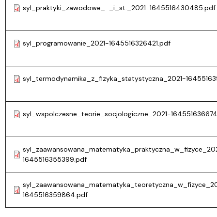
syl_praktyki_zawodowe_-_i_st._2021-1645516430485.pdf
syl_programowanie_2021-1645516326421.pdf
syl_termodynamika_z_fizyka_statystyczna_2021-16455163
syl_wspolczesne_teorie_socjologiczne_2021-164551636674
syl_zaawansowana_matematyka_praktyczna_w_fizyce_20
1645516355399.pdf
syl_zaawansowana_matematyka_teoretyczna_w_fizyce_20
1645516359864.pdf