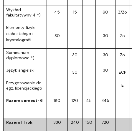
Wykład
45
15
60
Z/Zo
fakultatywny 4 *)
Elementy fizyki
ciała stałego i
30
30
Zo
krystalografii
Seminarium
30
30
Zo
dyplomowe *)
Język angielski
30
30
ECP
Przygotowanie do
E
egz. licencjackiego
Razem semestr 6
180
120
45
345
Razem III rok
330
240
150
720