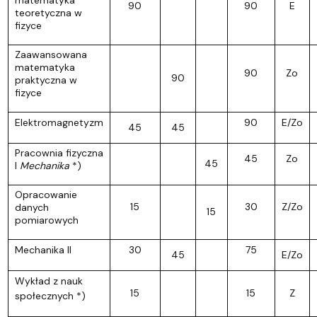
90
90
E
teoretyczna w
fizyce
Zaawansowana
matematyka
90
Zo
90
praktyczna w
fizyce
Elektromagnetyzm
90
E/Zo
45
45
Pracownia fizyczna
45
Zo
45
I
Mechanika
*)
Opracowanie
15
30
Z/Zo
danych
15
pomiarowych
Mechanika II
30
75
45
E/Zo
Wykład z nauk
15
15
Z
społecznych *)