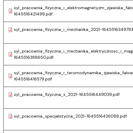
syl_pracownia_fizyczna_i_elektromagnetyzm_zjawiska_fal
1645516421499.pdf
syl_pracownia_fizyczna_i_mechanika_2021-1645516349793
syl_pracownia_fizyczna_i_mechanika_elektrycznosc_i_ma
1645516388650.pdf
syl_pracownia_fizyczna_i_teromodynamika_zjawiska_falo
1645516416579.pdf
syl_pracownia_fizyczna_ii_2021-1645516449039.pdf
syl_pracownia_specjalistycna_2021-1645516426088.pdf