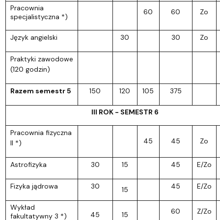
Pracownia
60
60
Zo
specjalistyczna *)
Język angielski
30
30
Zo
Praktyki zawodowe
(120 godzin)
Razem semestr 5
150
120
105
375
III ROK - SEMESTR 6
Pracownia fizyczna
45
45
Zo
II *)
Astrofizyka
30
15
45
E/Zo
Fizyka jądrowa
30
45
E/Zo
15
Wykład
60
Z/Zo
45
15
fakultatywny 3 *)