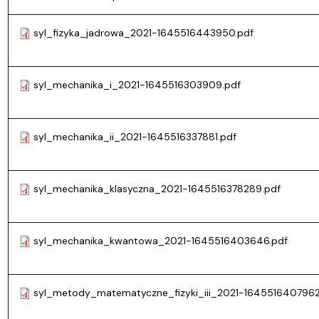
syl_fizyka_jadrowa_2021-1645516443950.pdf
syl_mechanika_i_2021-1645516303909.pdf
syl_mechanika_ii_2021-1645516337881.pdf
syl_mechanika_klasyczna_2021-1645516378289.pdf
syl_mechanika_kwantowa_2021-1645516403646.pdf
syl_metody_matematyczne_fizyki_iii_2021-1645516407962