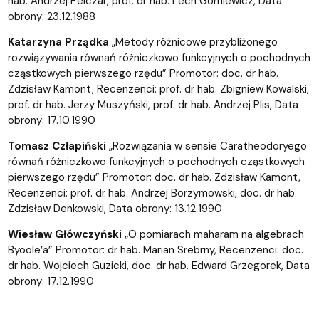
hab. Andrzej Pelczar, prof. dr hab. Lech Górniewicz, Data
obrony: 23.12.1988
Katarzyna Prządka
„Metody różnicowe przybliżonego
rozwiązywania równań różniczkowo funkcyjnych o pochodnych
cząstkowych pierwszego rzędu” Promotor: doc. dr hab.
Zdzisław Kamont, Recenzenci: prof. dr hab. Zbigniew Kowalski,
prof. dr hab. Jerzy Muszyński, prof. dr hab. Andrzej Plis, Data
obrony: 17.10.1990
Tomasz Człapiński
„Rozwiązania w sensie Caratheodoryego
równań różniczkowo funkcyjnych o pochodnych cząstkowych
pierwszego rzędu” Promotor: doc. dr hab. Zdzisław Kamont,
Recenzenci: prof. dr hab. Andrzej Borzymowski, doc. dr hab.
Zdzisław Denkowski, Data obrony: 13.12.1990
Wiesław Główczyński
„O pomiarach maharam na algebrach
Byoole’a” Promotor: dr hab. Marian Srebrny, Recenzenci: doc.
dr hab. Wojciech Guzicki, doc. dr hab. Edward Grzegorek, Data
obrony: 17.12.1990