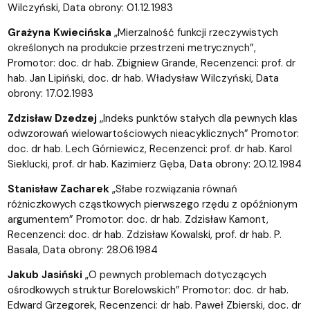
Wilczyński, Data obrony: 01.12.1983
Grażyna Kwiecińska
„Mierzalność funkcji rzeczywistych
określonych na produkcie przestrzeni metrycznych”,
Promotor: doc. dr hab. Zbigniew Grande, Recenzenci: prof. dr
hab. Jan Lipiński, doc. dr hab. Władysław Wilczyński, Data
obrony: 17.02.1983
Zdzisław Dzedzej
„Indeks punktów stałych dla pewnych klas
odwzorowań wielowartościowych nieacyklicznych” Promotor:
doc. dr hab. Lech Górniewicz, Recenzenci: prof. dr hab. Karol
Sieklucki, prof. dr hab. Kazimierz Gęba, Data obrony: 20.12.1984
Stanisław Zacharek
„Słabe rozwiązania równań
różniczkowych cząstkowych pierwszego rzędu z opóźnionym
argumentem” Promotor: doc. dr hab. Zdzisław Kamont,
Recenzenci: doc. dr hab. Zdzisław Kowalski, prof. dr hab. P.
Basala, Data obrony: 28.06.1984
Jakub Jasiński
„O pewnych problemach dotyczących
ośrodkowych struktur Borelowskich” Promotor: doc. dr hab.
Edward Grzegorek, Recenzenci: dr hab. Paweł Zbierski, doc. dr