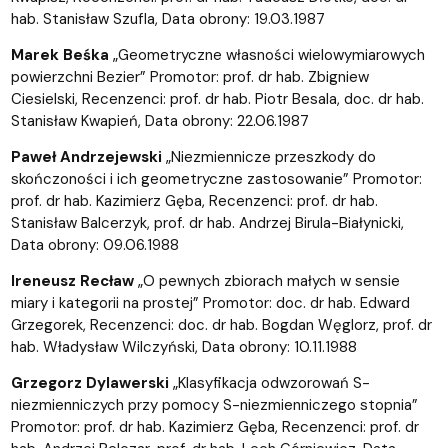
hab. Stanisław Szufla, Data obrony: 19.03.1987
Marek Beśka
„Geometryczne własności wielowymiarowych
powierzchni Bezier” Promotor: prof. dr hab. Zbigniew
Ciesielski, Recenzenci: prof. dr hab. Piotr Besala, doc. dr hab.
Stanisław Kwapień, Data obrony: 22.06.1987
Paweł Andrzejewski
„Niezmiennicze przeszkody do
skończoności i ich geometryczne zastosowanie” Promotor:
prof. dr hab. Kazimierz Gęba, Recenzenci: prof. dr hab.
Stanisław Balcerzyk, prof. dr hab. Andrzej Birula-Białynicki,
Data obrony: 09.06.1988
Ireneusz Recław
„O pewnych zbiorach małych w sensie
miary i kategorii na prostej” Promotor: doc. dr hab. Edward
Grzegorek, Recenzenci: doc. dr hab. Bogdan Węglorz, prof. dr
hab. Władysław Wilczyński, Data obrony: 10.11.1988
Grzegorz Dylawerski
„Klasyfikacja odwzorowań S-
niezmienniczych przy pomocy S-niezmienniczego stopnia”
Promotor: prof. dr hab. Kazimierz Gęba, Recenzenci: prof. dr