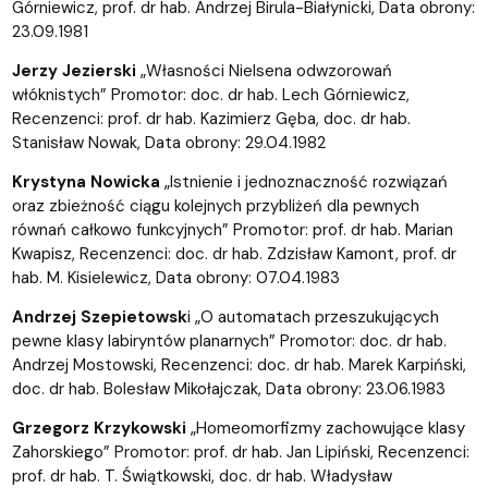
Górniewicz, prof. dr hab. Andrzej Birula-Białynicki, Data obrony:
23.09.1981
Jerzy Jezierski
„Własności Nielsena odwzorowań
włóknistych” Promotor: doc. dr hab. Lech Górniewicz,
Recenzenci: prof. dr hab. Kazimierz Gęba, doc. dr hab.
Stanisław Nowak, Data obrony: 29.04.1982
Krystyna Nowicka
„Istnienie i jednoznaczność rozwiązań
oraz zbieżność ciągu kolejnych przybliżeń dla pewnych
równań całkowo funkcyjnych” Promotor: prof. dr hab. Marian
Kwapisz, Recenzenci: doc. dr hab. Zdzisław Kamont, prof. dr
hab. M. Kisielewicz, Data obrony: 07.04.1983
Andrzej Szepietowsk
i „O automatach przeszukujących
pewne klasy labiryntów planarnych” Promotor: doc. dr hab.
Andrzej Mostowski, Recenzenci: doc. dr hab. Marek Karpiński,
doc. dr hab. Bolesław Mikołajczak, Data obrony: 23.06.1983
Grzegorz Krzykowski
„Homeomorfizmy zachowujące klasy
Zahorskiego” Promotor: prof. dr hab. Jan Lipiński, Recenzenci:
prof. dr hab. T. Świątkowski, doc. dr hab. Władysław