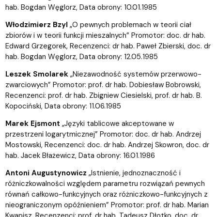
hab. Bogdan Węglorz, Data obrony: 10.01.1985
Włodzimierz Bzyl
„O pewnych problemach w teorii ciał
zbiorów i w teorii funkcji mieszalnych” Promotor: doc. dr hab.
Edward Grzegorek, Recenzenci: dr hab. Paweł Zbierski, doc. dr
hab. Bogdan Węglorz, Data obrony: 12.05.1985
Leszek Smolarek
„Niezawodność systemów przerwowo-
zwarciowych” Promotor: prof. dr hab. Dobiesław Bobrowski,
Recenzenci: prof. dr hab. Zbigniew Ciesielski, prof. dr hab. B.
Kopociński, Data obrony: 11.06.1985
Marek Ejsmont
„Języki tablicowe akceptowane w
przestrzeni logarytmicznej” Promotor: doc. dr hab. Andrzej
Mostowski, Recenzenci: doc. dr hab. Andrzej Skowron, doc. dr
hab. Jacek Błażewicz, Data obrony: 16.01.1986
Antoni Augustynowicz
„Istnienie, jednoznaczność i
różniczkowalności względem parametru rozwiązań pewnych
równań całkowo-funkcyjnych oraz różniczkowo-funkcyjnych z
nieograniczonym opóźnieniem” Promotor: prof. dr hab. Marian
Kwapisz, Recenzenci: prof. dr hab. Tadeusz Dłotko, doc. dr