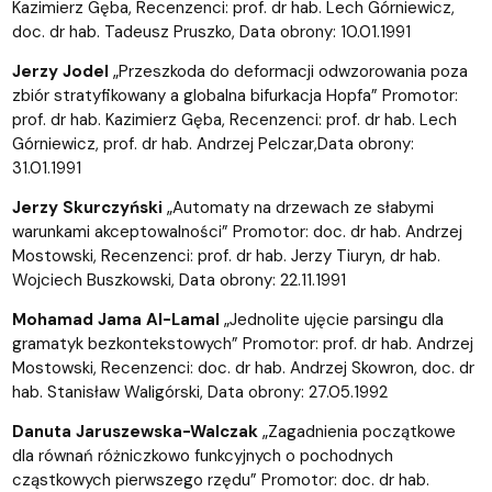
Kazimierz Gęba, Recenzenci: prof. dr hab. Lech Górniewicz,
doc. dr hab. Tadeusz Pruszko, Data obrony: 10.01.1991
Jerzy Jodel
„Przeszkoda do deformacji odwzorowania poza
zbiór stratyfikowany a globalna bifurkacja Hopfa” Promotor:
prof. dr hab. Kazimierz Gęba, Recenzenci: prof. dr hab. Lech
Górniewicz, prof. dr hab. Andrzej Pelczar,Data obrony:
31.01.1991
Jerzy Skurczyński
„Automaty na drzewach ze słabymi
warunkami akceptowalności” Promotor: doc. dr hab. Andrzej
Mostowski, Recenzenci: prof. dr hab. Jerzy Tiuryn, dr hab.
Wojciech Buszkowski, Data obrony: 22.11.1991
Mohamad Jama Al-Lamal
„Jednolite ujęcie parsingu dla
gramatyk bezkontekstowych” Promotor: prof. dr hab. Andrzej
Mostowski, Recenzenci: doc. dr hab. Andrzej Skowron, doc. dr
hab. Stanisław Waligórski, Data obrony: 27.05.1992
Danuta Jaruszewska-Walczak
„Zagadnienia początkowe
dla równań różniczkowo funkcyjnych o pochodnych
cząstkowych pierwszego rzędu” Promotor: doc. dr hab.