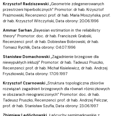
Krzysztof Radziszewski
„Geometrie zdegenerowanych
przestrzeni hiperbolicznych” Promotor: dr hab. Krzysztof
Prażmowski, Recenzenci: prof. dr hab. Maria Moszyńska, prof.
dr hab. Krzysztof Witczyński, Data obrony: 20.06.1996
Ammar Sarhan
„Bayesian estimation in the reliabilisty
theory” Promotor: doc. dr hab. Franciszek Grabski,
Recenzenci: prof. dr hab. Dobiesław Bobrowski, dr hab.
Tomasz Rychlik, Data obrony: 04.07.1996
Stanisław Domachowski
„Zagadnienie brzegowe dla
niewypukłych inkluzji” Promotor: dr hab. Tadeusz Pruszko,
Recenzenci: prof. dr hab. Michał Kisielewicz, dr hab. Andrzej
Fryszkowski, Data obrony: 17.09.1997
Krzysztof Czarnowski
„Struktura topologiczna zbiorów
rozwiązań zagadnień brzegowych dla równań różniczkowych
w obszarach nieograniczonych” Promotor: doc. dr hab.
Tadeusz Pruszko, Recenzenci: prof. dr hab. Andrzej Pelczar,
prof. dr hab. Stanisław Szufla, Data obrony: 23.06.1997
Zbigniew Ledóchowski
„Łańcuchy semimarkowskie z