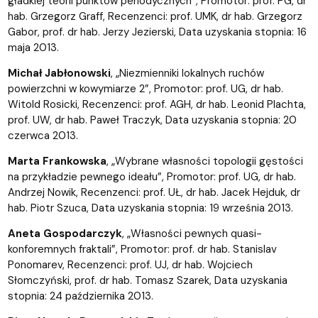
gładkiej teorii punktów periodycznych”, Promotor: prof. PG, dr
hab. Grzegorz Graff, Recenzenci: prof. UMK, dr hab. Grzegorz
Gabor, prof. dr hab. Jerzy Jezierski, Data uzyskania stopnia: 16
maja 2013.
Michał Jabłonowski
, „Niezmienniki lokalnych ruchów
powierzchni w kowymiarze 2”, Promotor: prof. UG, dr hab.
Witold Rosicki, Recenzenci: prof. AGH, dr hab. Leonid Plachta,
prof. UW, dr hab. Paweł Traczyk, Data uzyskania stopnia: 20
czerwca 2013.
Marta Frankowska
, „Wybrane własności topologii gęstości
na przykładzie pewnego ideału”, Promotor: prof. UG, dr hab.
Andrzej Nowik, Recenzenci: prof. UŁ, dr hab. Jacek Hejduk, dr
hab. Piotr Szuca, Data uzyskania stopnia: 19 września 2013.
Aneta Gospodarczyk
, „Własności pewnych quasi-
konforemnych fraktali”, Promotor: prof. dr hab. Stanislav
Ponomarev, Recenzenci: prof. UJ, dr hab. Wojciech
Słomczyński, prof. dr hab. Tomasz Szarek, Data uzyskania
stopnia: 24 października 2013.