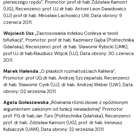
pierwszego rzędu”, Promotor: prof dr hab Zdzisław Kamont
(UG), Recenzenci: prof. UJ dr hab. Antoni Leon Dawidowicz
(UJ) prof dr hab. Mirosław Lachowicz UW, Data obrony: 9
czerwca 2011.
Wojciech Uss
„Zastosowania indeksu Conleya w teorii
bifurkacji”, Promotor: prof dr hab. Kazimierz Gęba (Politechnika
Gdańska), Recenzenci: prof. dr hab. Sławomir Rybicki (UMK),
prof UJ dr hab.Klaudiusz Wójcik (UJ), Data obrony: 30 czerwca
2011.
Marek Hałenda
„O płaskich rozmaitościach Kahlera”,
Promotor: prof UG dr hab. Andrzej Szczepański, Recenzenci:
dr hab. Sławomir Cynk (UJ), dr hab. Andrzej Weber (UW), Data
obrony: 02 września 2011.
Agata Gołaszewska
„Równania różniczkowe z opóźnionym
argumentem zależnym od funkcji niewiadomej” Promotor:
prof. PG dr hab.Jan Turo (Politechnika Gdańska), Recenzenci:
prof. dr hab. Zdzisław Kamont (UG), prof. dr hab. Ireneusz
Kubiaczyk (UAM), Data obrony: 22 września 2011.