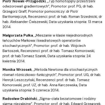
Piotr Nowak-Przygodzki
, „Typ homotopijny przestrzeni
odwzorowań gradientowych”, Promotor: prof. PG, dr hab.
Grzegorz Graff, Promotor pomocniczy: dr Piotr
Bartłomiejczyk, Recenzenci: prof. dr hab. Roman Srzednicki, dr
hab. Aleksander Ćwiszewski, Data uzyskania stopnia: 13 marca
2014.
Małgorzata Pułka
, „Mieszanie w klasie niejednorodnych
łańcuchów Markowa i kwadratowych operatorów
stochastycznych”, Promotor: prof. dr hab. Wojciech
Bartoszek, Recenzenci: prof. dr hab. Tomasz Komorowski,
prof. dr hab.Tomasz Szarek, Data uzyskania stopnia: 24
kwietnia 2014.
Monika Wrzosek
, „Metoda Newtona dla stochastycznych
równań różniczkowo-funkcyjnych”, Promotor: prof. UG, dr hab.
Henryk Leszczyński, Recenzenci: prof. dr hab. Tomasz
Komorowski, prof. UZ, dr hab. Anna Karczewska, Data
uzyskania stopnia: 5 czerwca 2014.
Radosław Drabiński
, „Sigma-ciała bezatomowe i rodziny
sigma-niezależne”, Promotor: prof. dr hab. Edward Grzegorek,