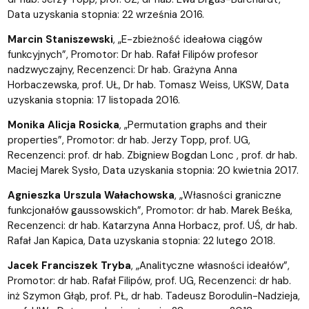
Data uzyskania stopnia: 22 września 2016.
Marcin Staniszewski
, „E-zbieżność ideałowa ciągów
funkcyjnych”, Promotor: Dr hab. Rafał Filipów profesor
nadzwyczajny, Recenzenci: Dr hab. Grażyna Anna
Horbaczewska, prof. UŁ, Dr hab. Tomasz Weiss, UKSW, Data
uzyskania stopnia: 17 listopada 2016.
Monika Alicja Rosicka
, „Permutation graphs and their
properties”, Promotor: dr hab. Jerzy Topp, prof. UG,
Recenzenci: prof. dr hab. Zbigniew Bogdan Lonc , prof. dr hab.
Maciej Marek Sysło, Data uzyskania stopnia: 20 kwietnia 2017.
Agnieszka Urszula Wałachowska
, „Własności graniczne
funkcjonałów gaussowskich”, Promotor: dr hab. Marek Beśka,
Recenzenci: dr hab. Katarzyna Anna Horbacz, prof. UŚ, dr hab.
Rafał Jan Kapica, Data uzyskania stopnia: 22 lutego 2018.
Jacek Franciszek Tryba
, „Analityczne własności ideałów”,
Promotor: dr hab. Rafał Filipów, prof. UG, Recenzenci: dr hab.
inż Szymon Głąb, prof. PŁ, dr hab. Tadeusz Borodulin-Nadzieja,