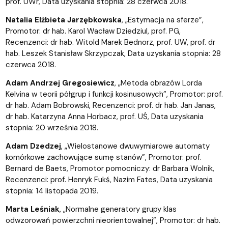
prof. UWr, Data uzyskania stopnia: 28 czerwca 2018.
Natalia Elżbieta Jarzębkowska
, „Estymacja na sferze”,
Promotor: dr hab. Karol Wacław Dziedziul, prof. PG,
Recenzenci: dr hab. Witold Marek Bednorz, prof. UW, prof. dr
hab. Leszek Stanisław Skrzypczak, Data uzyskania stopnia: 28
czerwca 2018.
Adam Andrzej Gregosiewicz
, „Metoda obrazów Lorda
Kelvina w teorii półgrup i funkcji kosinusowych”, Promotor: prof.
dr hab. Adam Bobrowski, Recenzenci: prof. dr hab. Jan Janas,
dr hab. Katarzyna Anna Horbacz, prof. UŚ, Data uzyskania
stopnia: 20 września 2018.
Adam Dzedzej
, „Wielostanowe dwuwymiarowe automaty
komórkowe zachowujące sumę stanów”, Promotor: prof.
Bernard de Baets, Promotor pomocniczy: dr Barbara Wolnik,
Recenzenci: prof. Henryk Fukś, Nazim Fates, Data uzyskania
stopnia: 14 listopada 2019.
Marta Leśniak
, „Normalne generatory grupy klas
odwzorowań powierzchni nieorientowalnej”, Promotor: dr hab.