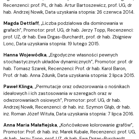
Recenzenci: prof. PŁ, dr hab. Artur Bartoszewicz, prof. UG, dr
hab. Andrzej Nowik, Data uzyskania stopnia: 26 czerwca 2014.
Magda Dettlaff
, „Liczba podziałowa dla dominowania w
grafach”, Promotor: prof. UG, dr hab. Jerzy Topp, Recenzenci:
prof. UZ, dr hab. Ewa Drgas-Burchardt, prof. dr hab. Zbigniew
Lonc, Data uzyskania stopnia: 19 lutego 2015.
Hanna Wojewódka
, „Ergodyczne własności pewnych
stochastycznych układów dynamicznych”, Promotor: prof. dr
hab. Tomasz Szarek, Recenzenci: Prof. dr hab. Karol Baron,
Prof. dr hab. Anna Zdunik, Data uzyskania stopnia: 2 lipca 2015.
Paweł Klinga
, „Permutacje oraz odwzorowania o nośnikach
ideałowych i ich zastosowania w szeregach oraz w
odwzorowaniach osiowych”, Promotor: prof. UG, dr hab.
Andrzej Nowik, Recenzenci: dr hab. inż. Szymon Głąb, dr hab.
inż. Roman Józef Wituła, Data uzyskania stopnia: 7 lipca 2016.
Anna Maria Małafiejska
, „Końcówkowe kolorowanie grafów”,
Promotor: Prof. dr hab. inż. Marek Kubale, Recenzenci: prof. UG,
dr hab. Jerzy Topp, prof. UZ, dr hab. Ewa Drgas-Burchardt,