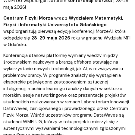
WMFI UG współorganizatorem
konferencji MorzeAI
, 28-29
maja 2026!
Centrum Fizyki Morza
wraz z
Wydziałem Matematyki,
Fizyki i Informatyki Uniwersytetu Gdańskiego
współorganizują pierwszą edycję konferencji MorzeAI, która
odbędzie się
28-29 maja 2026
roku w gmachu Wydziału MFI
w Gdańsku.
Konferencja stanowi platformę wymiany wiedzy między
środowiskiem naukowym a branżą offshore stawiając na
wykorzystanie nowych technologii, jak AI, w rozwiązywaniu
problemów branży. W programie znalazły się wystąpienia
eksperckie poświęcone zastosowaniom sztucznej
inteligencji, machine learningu i analizy danych w sektorze
morskim, sesje networkingowe oraz prezentacje projektów
studenckich realizowanych w ramach Laboratorium Innowacji
DataWaves, zainicjowanego i prowadzonego przez Centrum
Fizyki Morza. Wśród uczestników programu DataWaves są
studenci WMFI UG, którzy w toku projektu mierzyli się z
autentycznymi wyzwaniami technologicznymi zgłoszonymi