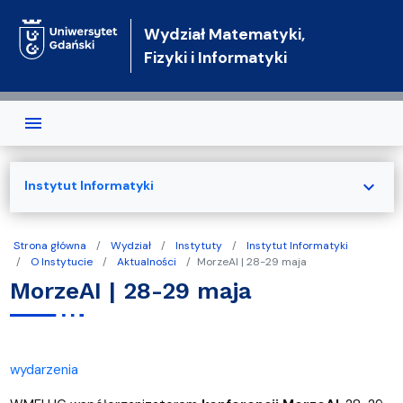
Przejdź do treści
Wydział Matematyki,
Fizyki i Informatyki
expand_more
Instytut Informatyki
Strona główna
Wydział
Instytuty
Instytut Informatyki
O Instytucie
Aktualności
MorzeAI | 28-29 maja
MorzeAI | 28-29 maja
wydarzenia