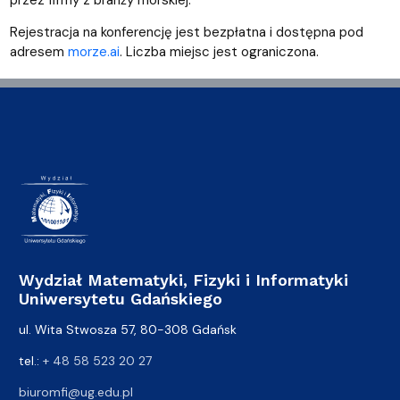
przez firmy z branży morskiej.
Rejestracja na konferencję jest bezpłatna i dostępna pod
adresem
morze.ai
. Liczba miejsc jest ograniczona.
Wydział Matematyki, Fizyki i Informatyki
Uniwersytetu Gdańskiego
ul. Wita Stwosza 57, 80-308 Gdańsk
tel.:
+ 48 58 523 20 27
biuromfi@ug.edu.pl