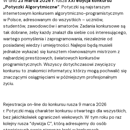
W dniu
23 marca 2026 r.
rusza
XXI edycja konkursu
„Potyczki Algorytmiczne”
. Potyczki są najstarszym
internetowym konkursem algorytmiczno-programistycznym
w Polsce, adresowanym do wszystkich – uczniów,
studentów, zawodowców i amatorów. Zadania konkursowe są
tak dobrane, żeby każdy znalazł dla siebie coś interesującego,
wartego pomyślenia i zaprogramowania, niezależnie od
posiadanej wiedzy i umiejętności. Najlepsi będą musieli
jednakże wykazać się kunsztem równoważnym mistrzom z
najbardziej prestiżowych, światowych konkursów
programistycznych. Wszyscy dotychczasowi zwycięzcy
konkursu to znakomici informatycy, którzy mogą pochwalić się
znaczącymi osiągnięciami w późniejszym profesjonalnym
życiu.
Rejestracja on-line do konkursu rusza 9 marca 2026
r. Potyczki mają charakter konkursu otwartego dla wszystkich,
bez jakichkolwiek ograniczeń wiekowych. W tym roku po raz
kolejny rusza “dywizja C”, którą adresujemy do osób