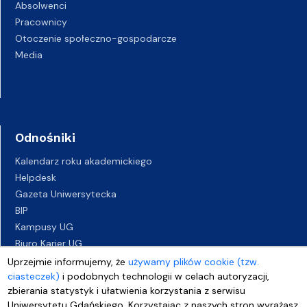
Absolwenci
Pracownicy
Otoczenie społeczno-gospodarcze
Media
Odnośniki
Kalendarz roku akademickiego
Helpdesk
Gazeta Uniwersytecka
BIP
Kampusy UG
Biuro Karier UG
Oferty pracy
Uprzejmie informujemy, że
używamy plików cookie (tzw.
Deklaracja dostępności
ciasteczek)
i podobnych technologii w celach autoryzacji,
zbierania statystyk i ułatwienia korzystania z serwisu
Uniwersytetu Gdańskiego. Korzystając z naszych stron wyrażasz