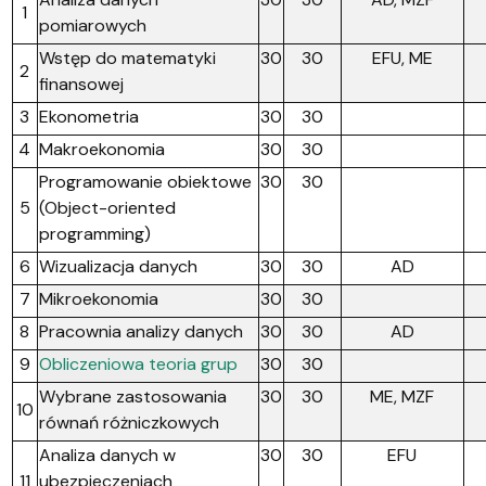
1
pomiarowych
Wstęp do matematyki
30
30
EFU, ME
2
finansowej
3
Ekonometria
30
30
4
Makroekonomia
30
30
Programowanie obiektowe
30
30
5
(Object-oriented
programming)
6
Wizualizacja danych
30
30
AD
7
Mikroekonomia
30
30
8
Pracownia analizy danych
30
30
AD
9
Obliczeniowa teoria grup
30
30
Wybrane zastosowania
30
30
ME, MZF
10
równań różniczkowych
Analiza danych w
30
30
EFU
11
ubezpieczeniach