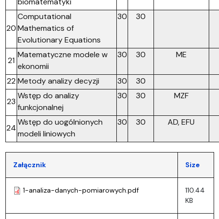
biomatematyki
Computational
30
30
20
Mathematics of
Evolutionary Equations
Matematyczne modele w
30
30
ME
21
ekonomii
22
Metody analizy decyzji
30
30
Wstęp do analizy
30
30
MZF
23
funkcjonalnej
Wstęp do uogólnionych
30
30
AD, EFU
24
modeli liniowych
Załącznik
Size
1-analiza-danych-pomiarowych.pdf
110.44
KB