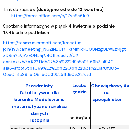
Link do zapisów
(dostępne od 5 do 13 kwietnia)
-
-
https://forms.office.com/e/17vc8c6fu9
Spotkanie informacyjne w piątek
4 kwietnia o godzinie
17.45
online pod linkiem
https://teams.microsoft.com/l/meetup-
join/19%3ameeting_NGZiNDU1YTktMmIxNC00Nzg0LWEzMjgt
ZDBmYzVjYzE0NDhj%40thread.v2/0?
context=%7b%22Tid%22%3a%222d9a5a9f-69b7-4940-
a1a6-af55f35ba069%22%2c%22Oid%22%3a%221af0f305-
05a0-4e88-bf09-b00395254d90%22%7d
Przedmioty
Liczba
Obowiązkowy
Se
godzin
fakultatywne dla
na
kierunku Modelowanie
specjalności
matematyczne i analiza
danych
w
ćw/lab
I stopnia
Analiza danych
30
30
AD, MZF