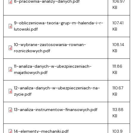
8-pracownia-analizy-danych.pdf
106.97
KB
9-obliczeniowa-teoria-grup-m-halenda-i-r-
107.41
lutowski.pdf
KB
10-wybrane-zastosowania-rownan-
108.14
rozniczkowych.pdf
KB
11-analiza-danych-w-ubezpieczeniach-
111.86
majatkowych.pdf
KB
12-analiza-danych-w-ubezpieczeniach-na-
110.67
zycie.pdf
KB
13-analiza-instrumentow-finansowych.pdf
113.88
KB
14-elementy-mechaniki.pdf
103.9