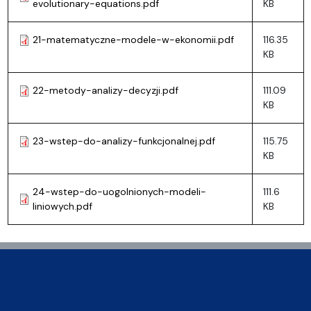
evolutionary-equations.pdf
KB
21-matematyczne-modele-w-ekonomii.pdf
116.35
KB
22-metody-analizy-decyzji.pdf
111.09
KB
23-wstep-do-analizy-funkcjonalnej.pdf
115.75
KB
24-wstep-do-uogolnionych-modeli-
111.6
liniowych.pdf
KB