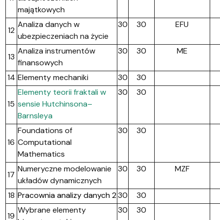
majątkowych
Analiza danych w
30
30
EFU
12
ubezpieczeniach na życie
Analiza instrumentów
30
30
ME
13
finansowych
14
Elementy mechaniki
30
30
Elementy teorii fraktali w
30
30
15
sensie Hutchinsona–
Barnsleya
Foundations of
30
30
16
Computational
Mathematics
Numeryczne modelowanie
30
30
MZF
17
układów dynamicznych
18
Pracownia analizy danych 2
30
30
Wybrane elementy
30
30
19