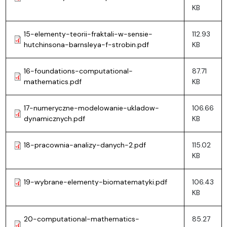
KB
15-elementy-teorii-fraktali-w-sensie-
112.93
hutchinsona-barnsleya-f-strobin.pdf
KB
16-foundations-computational-
87.71
mathematics.pdf
KB
17-numeryczne-modelowanie-ukladow-
106.66
dynamicznych.pdf
KB
18-pracownia-analizy-danych-2.pdf
115.02
KB
19-wybrane-elementy-biomatematyki.pdf
106.43
KB
20-computational-mathematics-
85.27