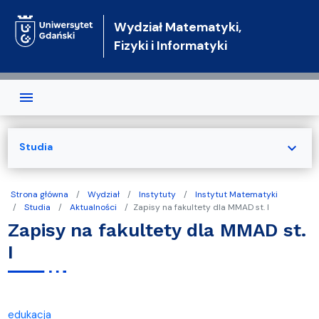
Przejdź do treści
Wydział Matematyki,
Fizyki i Informatyki
expand_more
Studia
Strona główna
Wydział
Instytuty
Instytut Matematyki
Studia
Aktualności
Zapisy na fakultety dla MMAD st. I
Zapisy na fakultety dla MMAD st.
I
edukacja