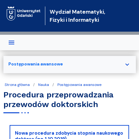
Przejdź do treści
Wydział Matematyki,
Fizyki i Informatyki
expand_more
Postępowania awansowe
Strona główna
Nauka
Postępowania awansowe
Procedura przeprowadzania
przewodów doktorskich
Nowa procedura zdobycia stopnia naukowego
doktora (po 1.10.2019)