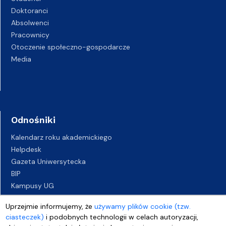
Doktoranci
Absolwenci
Pracownicy
Otoczenie społeczno-gospodarcze
Media
Odnośniki
Kalendarz roku akademickiego
Helpdesk
Gazeta Uniwersytecka
BIP
Kampusy UG
Biuro Karier UG
Uprzejmie informujemy, że
używamy plików cookie (tzw.
Oferty pracy
ciasteczek)
i podobnych technologii w celach autoryzacji,
Deklaracja dostępności