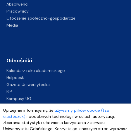
Absolwenci
Pracownicy
Otoczenie społeczno-gospodarcze
Media
Odnośniki
Kalendarz roku akademickiego
Helpdesk
Gazeta Uniwersytecka
BIP
Kampusy UG
Biuro Karier UG
Uprzejmie informujemy, że
używamy plików cookie (tzw.
Oferty pracy
ciasteczek)
i podobnych technologii w celach autoryzacji,
Deklaracja dostępności
zbierania statystyk i ułatwienia korzystania z serwisu
Uniwersytetu Gdańskiego. Korzystając z naszych stron wyrażasz