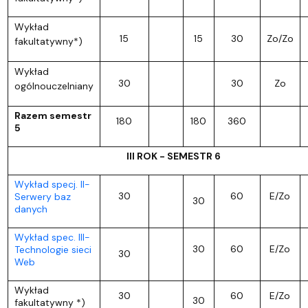
Wykład
15
15
30
Zo/Zo
fakultatywny*)
Wykład
30
30
Zo
ogólnouczelniany
Razem semestr
180
180
360
5
III ROK - SEMESTR 6
Wykład specj. II-
30
60
E/Zo
Serwery baz
30
danych
Wykład spec. III-
30
60
E/Zo
Technologie sieci
30
Web
Wykład
30
60
E/Zo
30
fakultatywny *)