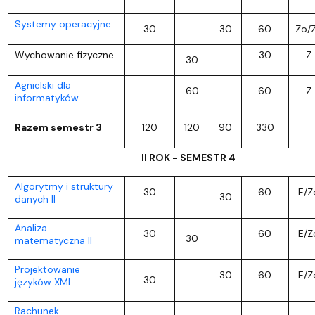
Systemy operacyjne
30
30
60
Zo/
Wychowanie fizyczne
30
Z
30
Agnielski dla
60
60
Z
informatyków
Razem semestr 3
120
120
90
330
II ROK - SEMESTR 4
Algorytmy i struktury
30
60
E/Z
30
danych II
Analiza
30
60
E/Z
30
matematyczna II
Projektowanie
30
60
E/Z
30
języków XML
Rachunek