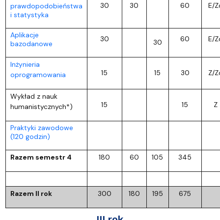
30
30
60
E/Z
prawdopodobieństwa
i statystyka
Aplikacje
30
60
E/Z
30
bazodanowe
Inżynieria
15
15
30
Z/Z
oprogramowania
Wykład z nauk
15
15
Z
humanistycznych*)
Praktyki zawodowe
(120 godzin)
Razem semestr 4
180
60
105
345
Razem II rok
300
180
195
675
III rok