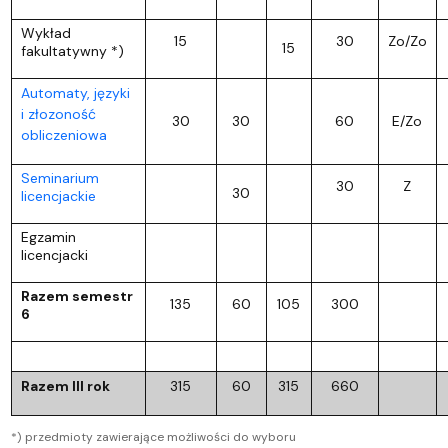
Wykład
15
30
Zo/Zo
15
fakultatywny *)
Automaty, języki
i złozoność
30
30
60
E/Zo
obliczeniowa
Seminarium
30
Z
30
licencjackie
Egzamin
licencjacki
Razem semestr
135
60
105
300
6
Razem III rok
315
60
315
660
*) przedmioty zawierające możliwości do wyboru