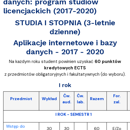
danych: program studiów
licencjackich (2017-2020)
STUDIA I STOPNIA (3-letnie
dzienne)
Aplikacje internetowe i bazy
danych - 2017 - 2020
Na każdym roku student powinien uzyskać
60 punktów
kredytowych ECTS
z przedmiotów obligatoryjnych i fakultatywnych (do wyboru).
I rok
Ćw.
Ćw.
For.
Przedmiot
Wykład
Razem
aud.
lab.
zal.
I ROK - SEMESTR 1
Wstęp do
30
30
60
E/Zo