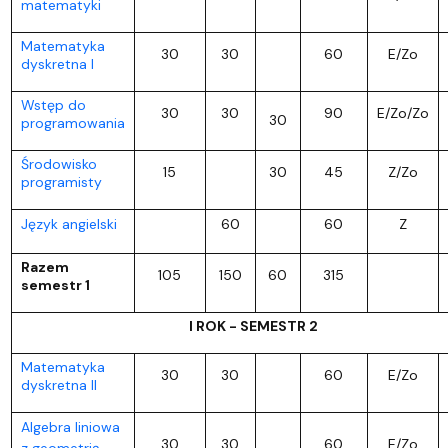
matematyki
Matematyka
30
30
60
E/Zo
dyskretna I
Wstęp do
30
30
90
E/Zo/Zo
30
programowania
Środowisko
15
30
45
Z/Zo
programisty
Język angielski
60
60
Z
Razem
105
150
60
315
semestr 1
I ROK - SEMESTR 2
Matematyka
30
30
60
E/Zo
dyskretna II
Algebra liniowa
30
30
60
E/Zo
z geometrią