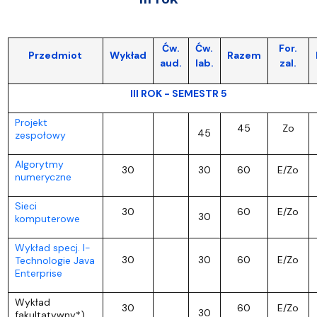
Ćw.
Ćw.
For.
Przedmiot
Wykład
Razem
aud.
lab.
zal.
III ROK - SEMESTR 5
Projekt
45
Zo
45
zespołowy
Algorytmy
30
30
60
E/Zo
numeryczne
Sieci
30
60
E/Zo
30
komputerowe
Wykład specj. I-
30
30
60
E/Zo
Technologie Java
Enterprise
Wykład
30
60
E/Zo
30
fakultatywny*)