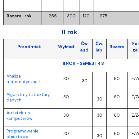
Razem I rok
255
300
120
675
II rok
Ćw.
Ćw.
For
Przedmiot
Wykład
Razem
aud.
lab.
zal
II ROK - SEMESTR 3
Analiza
30
60
E/Z
30
matematyczna I
Algorytmy i struktury
30
60
E/Z
30
danych I
Architektura
30
30
60
E/Z
komputerów
Programowanie
30
60
E/Z
30
obiektowe