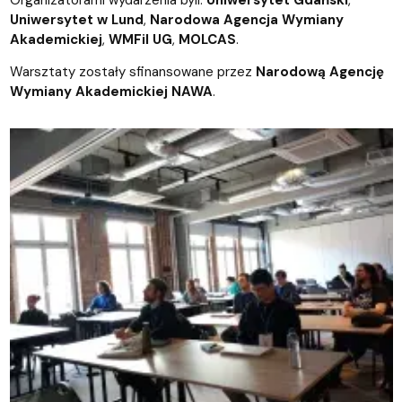
Organizatorami wydarzenia byli:
Uniwersytet Gdański
,
Uniwersytet w Lund
,
Narodowa Agencja Wymiany
Akademickiej
,
WMFiI UG
,
MOLCAS
.
Warsztaty zostały sfinansowane przez
Narodową Agencję
Wymiany Akademickiej NAWA
.