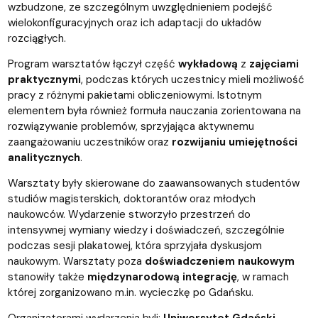
wzbudzone, ze szczególnym uwzględnieniem podejść
wielokonfiguracyjnych oraz ich adaptacji do układów
rozciągłych.
Program warsztatów łączył część
wykładową
z
zajęciami
praktycznymi
, podczas których uczestnicy mieli możliwość
pracy z różnymi pakietami obliczeniowymi. Istotnym
elementem była również formuła nauczania zorientowana na
rozwiązywanie problemów, sprzyjająca aktywnemu
zaangażowaniu uczestników oraz
rozwijaniu umiejętności
analitycznych
.
Warsztaty były skierowane do zaawansowanych studentów
studiów magisterskich, doktorantów oraz młodych
naukowców. Wydarzenie stworzyło przestrzeń do
intensywnej wymiany wiedzy i doświadczeń, szczególnie
podczas sesji plakatowej, która sprzyjała dyskusjom
naukowym. Warsztaty poza
doświadczeniem naukowym
stanowiły także
międzynarodową integrację
, w ramach
której zorganizowano m.in. wycieczkę po Gdańsku.