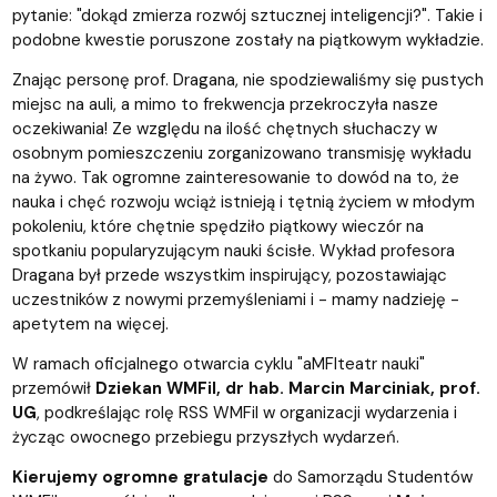
pytanie: "dokąd zmierza rozwój sztucznej inteligencji?". Takie i
podobne kwestie poruszone zostały na piątkowym wykładzie.
Znając personę prof. Dragana, nie spodziewaliśmy się pustych
miejsc na auli, a mimo to frekwencja przekroczyła nasze
oczekiwania! Ze względu na ilość chętnych słuchaczy w
osobnym pomieszczeniu zorganizowano transmisję wykładu
na żywo. Tak ogromne zainteresowanie to dowód na to, że
nauka i chęć rozwoju wciąż istnieją i tętnią życiem w młodym
pokoleniu, które chętnie spędziło piątkowy wieczór na
spotkaniu popularyzującym nauki ścisłe. Wykład profesora
Dragana był przede wszystkim inspirujący, pozostawiając
uczestników z nowymi przemyśleniami i - mamy nadzieję -
apetytem na więcej.
W ramach oficjalnego otwarcia cyklu "aMFIteatr nauki"
przemówił
Dziekan WMFiI, dr hab. Marcin Marciniak, prof.
UG
, podkreślając rolę RSS WMFiI w organizacji wydarzenia i
życząc owocnego przebiegu przyszłych wydarzeń.
Kierujemy ogromne gratulacje
do Samorządu Studentów