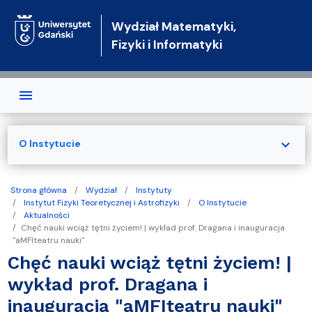
Przejdź do treści
Wydział Matematyki,
Fizyki i Informatyki
expand_more
O Instytucie
Strona główna
Wydział
Instytuty
Instytut Fizyki Teoretycznej i Astrofizyki
O Instytucie
Aktualności
Chęć nauki wciąż tętni życiem! | wykład prof. Dragana i inauguracja
"aMFIteatru nauki"
Chęć nauki wciąż tętni życiem! |
wykład prof. Dragana i
inauguracja "aMFIteatru nauki"