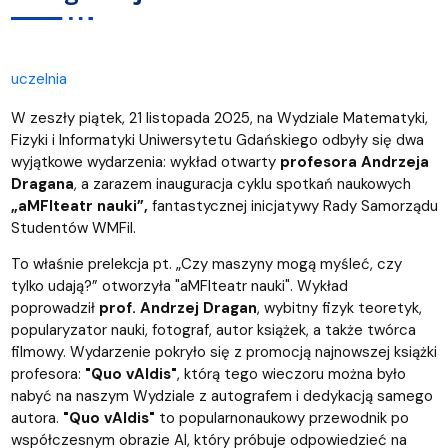
uczelnia
W zeszły piątek, 21 listopada 2025, na Wydziale Matematyki,
Fizyki i Informatyki Uniwersytetu Gdańskiego odbyły się dwa
wyjątkowe wydarzenia: wykład otwarty
profesora Andrzeja
Dragana
, a zarazem inauguracja cyklu spotkań naukowych
„aMFIteatr nauki”,
fantastycznej inicjatywy Rady Samorządu
Studentów WMFiI.
To właśnie prelekcja pt. „Czy maszyny mogą myśleć, czy
tylko udają?” otworzyła "aMFIteatr nauki". Wykład
poprowadził
prof. Andrzej Dragan
, wybitny fizyk teoretyk,
popularyzator nauki, fotograf, autor książek, a także twórca
filmowy. Wydarzenie pokryło się z promocją najnowszej książki
profesora:
"Quo vAIdis"
, którą tego wieczoru można było
nabyć na naszym Wydziale z autografem i dedykacją samego
autora.
"Quo vAIdis"
to popularnonaukowy przewodnik po
współczesnym obrazie AI, który
próbuje odpowiedzieć na