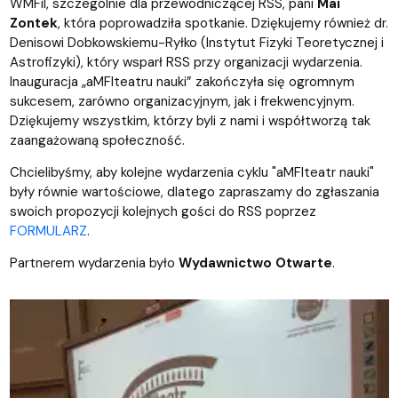
WMFiI, szczególnie dla przewodniczącej RSS, pani
Mai
Zontek
, która poprowadziła spotkanie. Dziękujemy również dr.
Denisowi Dobkowskiemu-Ryłko (Instytut Fizyki Teoretycznej i
Astrofizyki), który wsparł RSS przy organizacji wydarzenia.
Inauguracja „aMFIteatru nauki” zakończyła się ogromnym
sukcesem, zarówno organizacyjnym, jak i frekwencyjnym.
Dziękujemy wszystkim, którzy byli z nami i współtworzą tak
zaangażowaną społeczność.
Chcielibyśmy, aby kolejne wydarzenia cyklu "aMFIteatr nauki"
były równie wartościowe, dlatego zapraszamy do zgłaszania
swoich propozycji kolejnych gości do RSS poprzez
FORMULARZ
.
Partnerem wydarzenia było
Wydawnictwo Otwarte
.