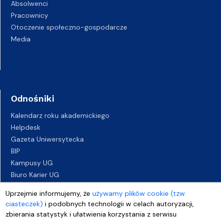
Absolwenci
Pracownicy
Otoczenie społeczno-gospodarcze
Media
Odnośniki
Kalendarz roku akademickiego
Helpdesk
Gazeta Uniwersytecka
BIP
Kampusy UG
Biuro Karier UG
Oferty pracy
Uprzejmie informujemy, że
używamy plików cookie (tzw.
Deklaracja dostępności
ciasteczek)
i podobnych technologii w celach autoryzacji,
zbierania statystyk i ułatwienia korzystania z serwisu