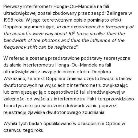
Pierwszy interferometr Honga-Ou-Mandela na fali
ultradźwiękowej został zbudowany przez zespół Zeilingera w
1995 roku. W jego teoretycznym opisie pominięto efekt
Dopplera argumentując:
„ in our experiment the frequency of
5
the acoustic wave was about
10
times smaller than the
bandwidth of the photons and thus the influence of the
frequency shift can be neglected”
.
W referacie zostaną przedstawione podstawy teoretyczne
działania interferometru Honga-Ou-Mandela na fali
ultradźwiękowej z uwzględnieniem efektu Dopplera.
Wykazano, że efekt Dopplera zmienia częstotliwość stanów
dwufotonowych na wyjściach z interferometru zwiększając
lub zmniejszając ją o częstotliwość fali ultradźwiękowej w
zależności od wyjścia z interferometru. Fakt ten przewidziano
teoretycznie i potwierdzono doświadczalnie poprzez
rejestrację zjawiska dwufotonowego zdudniania.
Wyniki tych badań opublikowano w czasopiśmie Optics w
czerwcu tego roku.